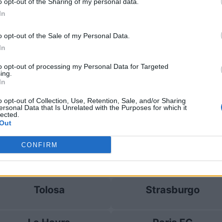
o opt-out of the Sharing of my personal data.
In
trasburgo
1-1
o opt-out of the Sale of my Personal Data.
In
e Tolosa
Prossime 
to opt-out of processing my Personal Data for Targeted
ing.
In
Lione
Marsiglia
o opt-out of Collection, Use, Retention, Sale, and/or Sharing
ersonal Data that Is Unrelated with the Purposes for which it
lected.
Tolosa
Strasburgo
Out
CONFIRM
Lille
Troyes
Tolosa
Strasburgo