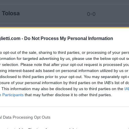
Tolosa
0-0
trasburgo
2-0
lietti.com -
Do Not Process My Personal Information
trasburgo
1-2
to opt-out of the sale, sharing to third parties, or processing of your per
formation for targeted advertising by us, please use the below opt-out s
r selection. Please note that after your opt-out request is processed y
Tolosa
2-2
eing interest-based ads based on personal information utilized by us or
disclosed to third parties prior to your opt-out. You may separately opt-
losure of your personal information by third parties on the IAB’s list of
Tolosa
. This information may also be disclosed by us to third parties on the
IA
0-1
Participants
that may further disclose it to other third parties.
trasburgo
4-2
l Data Processing Opt Outs
Tolosa
1-2