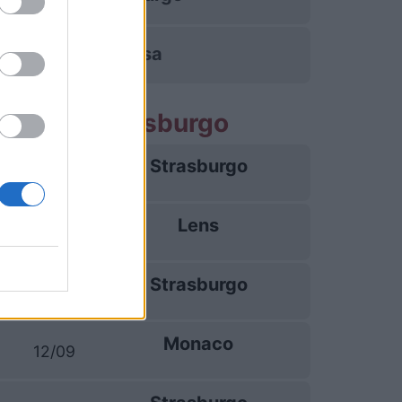
Tolosa
partite Strasburgo
Strasburgo
21/08
Lens
29/08
Strasburgo
05/09
Monaco
12/09