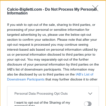
Calcio-Biglietti.com -
Do Not Process My Personal
AMICHEVOLE
Rennes
Brentford
Information
18h00
If you wish to opt-out of the sale, sharing to third parties, or
processing of your personal or sensitive information for
AMICHEVOLE
Chelsea
AC Milan
targeted advertising by us, please use the below opt-out
19h00
section to confirm your selection. Please note that after your
opt-out request is processed you may continue seeing
interest-based ads based on personal information utilized by
AMICHEVOLE
Cagliari
Nizza
us or personal information disclosed to third parties prior to
19h30
your opt-out. You may separately opt-out of the further
disclosure of your personal information by third parties on the
IAB’s list of downstream participants. This information may
AMICHEVOLE
also be disclosed by us to third parties on the
IAB’s List of
Maiorca
SV
21h00
Elversberg
Downstream Participants
that may further disclose it to other
third parties.
Personal Data Processing Opt Outs
Domenica 09 agosto
I want to opt-out of the Sharing of my
personal data.