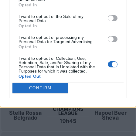
AMICHEVOLE
Opted In
Liverpool
Monaco
15h30
I want to opt-out of the Sale of my
Personal Data.
Opted In
AMICHEVOLE
Marsiglia
Athletic
I want to opt-out of processing my
17h30
Bilbao
Personal Data for Targeted Advertising.
Opted In
I want to opt-out of Collection, Use,
Martedì 11 agosto
Retention, Sale, and/or Sharing of my
Personal Data that Is Unrelated with the
Purposes for which it was collected.
Opted Out
CHAMPIONS
Bodo Glimt
Union Saint-
LEAGUE
Gilloise
CONFIRM
18h45
CHAMPIONS
Stella Rossa
Hapoel Beer
LEAGUE
Belgrado
Sheva
19h45