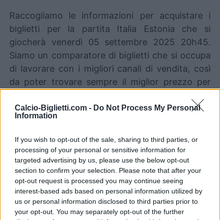
Raccogliamo le informazioni per acquistare i
biglietti per la partita Italia Estonia che si
giocherà venerdì 05 settembre 2025 20h45.
Siamo un comparatore di biglietti che si occupa
di lavorare con i migliori canali di vendita, così
da poter trovare sempre il miglior prezzo per
questa partita di Coppa Del Mondo tra Italia e
Estonia.
Calcio-Biglietti.com -
Do Not Process My Personal
Information
I migliori canali di vendita dei
If you wish to opt-out of the sale, sharing to third parties, or
biglietti Italia Estonia
processing of your personal or sensitive information for
targeted advertising by us, please use the below opt-out
section to confirm your selection. Please note that after your
Le informazioni sui biglietti sono disattivate per
opt-out request is processed you may continue seeing
questa partita.
interest-based ads based on personal information utilized by
us or personal information disclosed to third parties prior to
your opt-out. You may separately opt-out of the further
Partite Italia Estonia