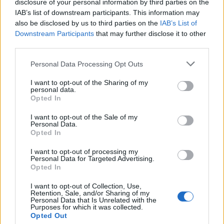
disclosure of your personal information by third parties on the
IAB’s list of downstream participants. This information may
Prossime partite Italia
also be disclosed by us to third parties on the
IAB’s List of
Downstream Participants
that may further disclose it to other
Italia
Belgio
third parties.
25/09
Personal Data Processing Opt Outs
Turchia
Italia
28/09
I want to opt-out of the Sharing of my
personal data.
Opted In
Francia
Italia
02/10
I want to opt-out of the Sale of my
Personal Data.
Italia
Turchia
Opted In
05/10
I want to opt-out of processing my
Personal Data for Targeted Advertising.
Italia
Francia
12/11
Opted In
I want to opt-out of Collection, Use,
Belgio
Italia
Retention, Sale, and/or Sharing of my
15/11
Personal Data that Is Unrelated with the
Purposes for which it was collected.
Opted Out