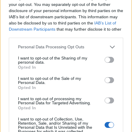
your opt-out. You may separately opt-out of the further
Italia
Estonia
disclosure of your personal information by third parties on the
2025
5-0
IAB’s list of downstream participants. This information may
also be disclosed by us to third parties on the
IAB’s List of
Prossime partite Estonia
Downstream Participants
that may further disclose it to other
third parties.
Islanda
Estonia
26/09
Personal Data Processing Opt Outs
I want to opt-out of the Sharing of my
Bulgaria
Estonia
personal data.
29/09
Opted In
I want to opt-out of the Sale of my
Estonia
Lussemburgo
03/10
Personal Data.
Opted In
Estonia
Islanda
I want to opt-out of processing my
06/10
Personal Data for Targeted Advertising.
Opted In
Lussemburgo
Estonia
13/11
I want to opt-out of Collection, Use,
Retention, Sale, and/or Sharing of my
Personal Data that Is Unrelated with the
Purposes for which it was collected.