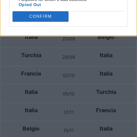
Estonia
Bulgaria
16/11
Opted Out
CONFIRM
Prossime partite Italia
Italia
Belgio
25/09
Turchia
Italia
28/09
Francia
Italia
02/10
Italia
Turchia
05/10
Italia
Francia
12/11
Belgio
Italia
15/11