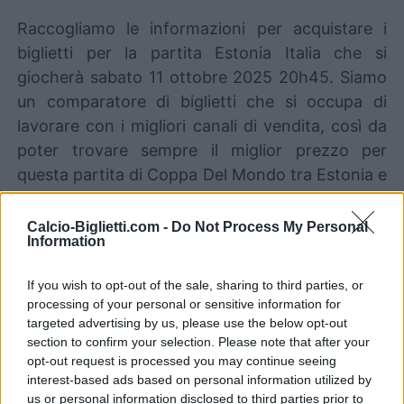
Raccogliamo le informazioni per acquistare i
biglietti per la partita Estonia Italia che si
giocherà sabato 11 ottobre 2025 20h45. Siamo
un comparatore di biglietti che si occupa di
lavorare con i migliori canali di vendita, così da
poter trovare sempre il miglior prezzo per
questa partita di Coppa Del Mondo tra Estonia e
Italia.
Calcio-Biglietti.com -
Do Not Process My Personal
Information
I migliori canali di vendita dei
biglietti Estonia Italia
If you wish to opt-out of the sale, sharing to third parties, or
processing of your personal or sensitive information for
targeted advertising by us, please use the below opt-out
Le informazioni sui biglietti sono disattivate per
section to confirm your selection. Please note that after your
questa partita.
opt-out request is processed you may continue seeing
interest-based ads based on personal information utilized by
Partite Estonia Italia
us or personal information disclosed to third parties prior to