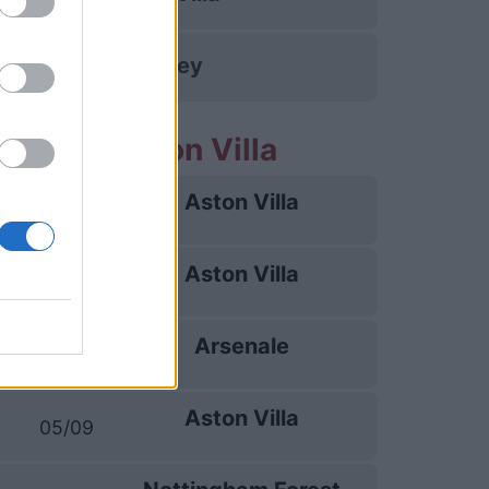
Burnley
partite Aston Villa
Aston Villa
12/08
Aston Villa
23/08
Arsenale
31/08
Aston Villa
05/09