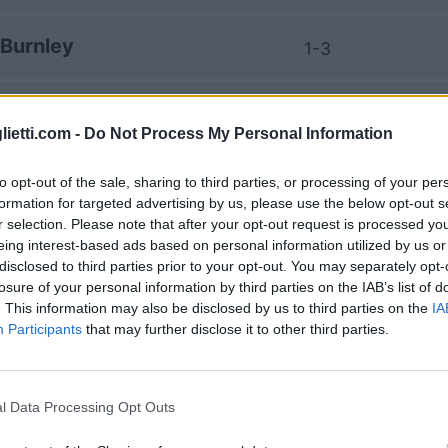
Burnley
1-3
ston Villa
1-1
lietti.com -
Do Not Process My Personal Information
Burnley
1-3
to opt-out of the sale, sharing to third parties, or processing of your per
formation for targeted advertising by us, please use the below opt-out s
r selection. Please note that after your opt-out request is processed y
ston Villa
0-0
eing interest-based ads based on personal information utilized by us or
disclosed to third parties prior to your opt-out. You may separately opt-
losure of your personal information by third parties on the IAB’s list of
Burnley
. This information may also be disclosed by us to third parties on the
IA
3-2
Participants
that may further disclose it to other third parties.
ston Villa
0-0
l Data Processing Opt Outs
Burnley
1-2