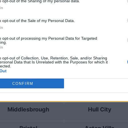
o opt-out of the Sharing of my personal data.
In
ston Villa
2-2
o opt-out of the Sale of my Personal Data.
In
 Burnley
Prossime 
to opt-out of processing my Personal Data for Targeted
ing.
In
West Ham
Paris SG
o opt-out of Collection, Use, Retention, Sale, and/or Sharing
ersonal Data that Is Unrelated with the Purposes for which it
lected.
Burnley
Brighton
Out
CONFIRM
Burnley
Aston Villa
Middlesbrough
Hull City