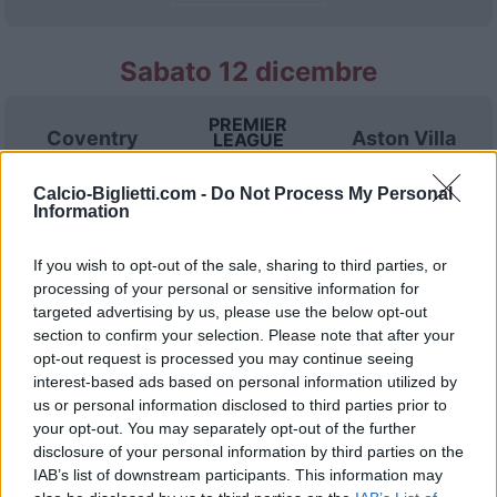
Sabato 12 dicembre
PREMIER
Coventry
Aston Villa
LEAGUE
16h00
Calcio-Biglietti.com -
Do Not Process My Personal
Information
Sabato 19 dicembre
If you wish to opt-out of the sale, sharing to third parties, or
processing of your personal or sensitive information for
PREMIER
targeted advertising by us, please use the below opt-out
Chelsea
Aston Villa
LEAGUE
section to confirm your selection. Please note that after your
16h00
opt-out request is processed you may continue seeing
interest-based ads based on personal information utilized by
us or personal information disclosed to third parties prior to
Sabato 26 dicembre
your opt-out. You may separately opt-out of the further
disclosure of your personal information by third parties on the
IAB’s list of downstream participants. This information may
PREMIER
Aston Villa
Leeds