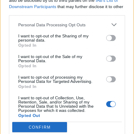
LEAGUE
also be disclosed by us to third parties on the
IAB’s List of
United
Downstream Participants
that may further disclose it to other
16h00
third parties.
Personal Data Processing Opt Outs
Mercoledì 30 dicembre
I want to opt-out of the Sharing of my
personal data.
PREMIER
Opted In
Aston Villa
Liverpool
LEAGUE
21h00
I want to opt-out of the Sale of my
Personal Data.
Opted In
Sabato 02 gennaio 2027
I want to opt-out of processing my
Personal Data for Targeted Advertising.
Opted In
PREMIER
Bournemouth
Aston Villa
LEAGUE
I want to opt-out of Collection, Use,
Retention, Sale, and/or Sharing of my
15h00
Personal Data that Is Unrelated with the
Purposes for which it was collected.
Opted Out
Mercoledì 06 gennaio 2027
CONFIRM