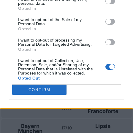
personal data.
Opted In
Prossime partite Lipsia
I want to opt-out of the Sale of my
Personal Data.
Lipsia
Borussia
Opted In
29/08
Monchengladbach
I want to opt-out of processing my
Personal Data for Targeted Advertising.
SV Werder
Lipsia
Opted In
05/09
Bremen
I want to opt-out of Collection, Use,
Retention, Sale, and/or Sharing of my
Lipsia
Amburgo
Personal Data that Is Unrelated with the
13/09
Purposes for which it was collected.
Opted Out
Bayer
Lipsia
20/09
CONFIRM
Leverkusen
Lipsia
Eintracht
10/10
Francoforte
Bayern
Lipsia
17/10
München