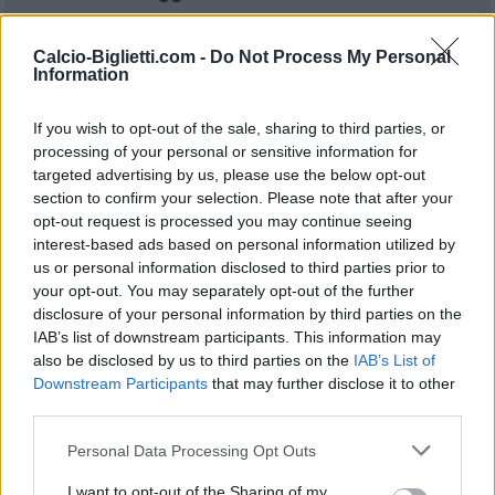
Calcio-Biglietti.com -
Do Not Process My Personal
Lipsia
FSV Mainz
2023
0-3
Information
05
If you wish to opt-out of the sale, sharing to third parties, or
processing of your personal or sensitive information for
FSV Mainz
Lipsia
2022
1-1
targeted advertising by us, please use the below opt-out
05
section to confirm your selection. Please note that after your
opt-out request is processed you may continue seeing
interest-based ads based on personal information utilized by
Lipsia
FSV Mainz
2022
4-1
us or personal information disclosed to third parties prior to
05
your opt-out. You may separately opt-out of the further
disclosure of your personal information by third parties on the
IAB’s list of downstream participants. This information may
FSV Mainz
Lipsia
2021
1-0
also be disclosed by us to third parties on the
IAB’s List of
05
Downstream Participants
that may further disclose it to other
third parties.
FSV Mainz
Lipsia
2021
3-2
Personal Data Processing Opt Outs
05
I want to opt-out of the Sharing of my