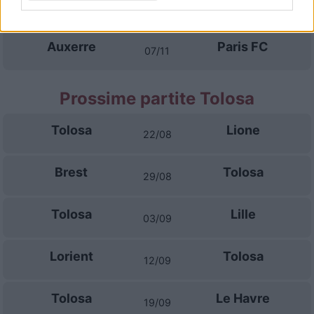
Paris FC
Monaco
31/10
Auxerre
Paris FC
07/11
Prossime partite Tolosa
Tolosa
Lione
22/08
Brest
Tolosa
29/08
Tolosa
Lille
03/09
Lorient
Tolosa
12/09
Tolosa
Le Havre
19/09