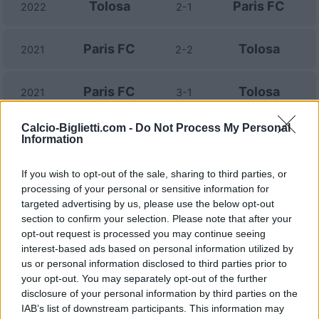
Tolosa
Paris FC
2022
2-1
Paris FC
Tolosa
2021
2-2
Paris FC
Tolosa
2021
3-1
Calcio-Biglietti.com -
Do Not Process My Personal
Tolosa
Paris FC
2021
1-0
Information
If you wish to opt-out of the sale, sharing to third parties, or
Tolosa
Paris FC
1970
-
processing of your personal or sensitive information for
targeted advertising by us, please use the below opt-out
Tolosa
Paris FC
section to confirm your selection. Please note that after your
1970
-
opt-out request is processed you may continue seeing
interest-based ads based on personal information utilized by
us or personal information disclosed to third parties prior to
Prossime partite Paris FC
your opt-out. You may separately opt-out of the further
disclosure of your personal information by third parties on the
Troyes
Paris FC
22/08
IAB’s list of downstream participants. This information may