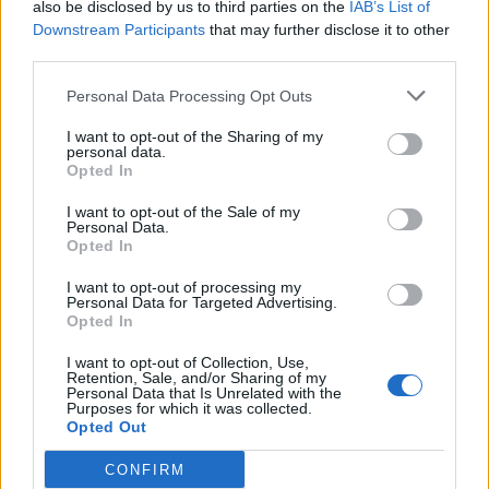
also be disclosed by us to third parties on the
IAB’s List of
Downstream Participants
that may further disclose it to other
Paris FC
Nizza
30/08
third parties.
Personal Data Processing Opt Outs
Marsiglia
Paris FC
06/09
I want to opt-out of the Sharing of my
personal data.
Paris FC
Lione
Opted In
12/09
I want to opt-out of the Sale of my
Personal Data.
Paris FC
Strasburgo
19/09
Opted In
I want to opt-out of processing my
Lorient
Paris FC
Personal Data for Targeted Advertising.
10/10
Opted In
I want to opt-out of Collection, Use,
Paris FC
Rennes
17/10
Retention, Sale, and/or Sharing of my
Personal Data that Is Unrelated with the
Purposes for which it was collected.
Opted Out
Lens
Paris FC
24/10
CONFIRM