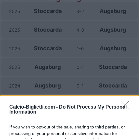
Stoccarda
Augsburg
2025
3-2
Stoccarda
Augsburg
2025
4-0
Stoccarda
Augsburg
2025
1-0
Augsburg
Stoccarda
2025
0-1
Augsburg
Stoccarda
2024
0-1
Stoccarda
Augsburg
2023
3-0
Calcio-Biglietti.com -
Do Not Process My Personal
Information
Augsburg
Stoccarda
2023
1-1
If you wish to opt-out of the sale, sharing to third parties, or
processing of your personal or sensitive information for