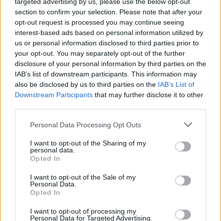
targeted advertising by us, please use the below opt-out
Stoccarda
Augsburg
2022
2-1
section to confirm your selection. Please note that after your
opt-out request is processed you may continue seeing
Stoccarda
Augsburg
interest-based ads based on personal information utilized by
2022
3-2
us or personal information disclosed to third parties prior to
your opt-out. You may separately opt-out of the further
Augsburg
Stoccarda
2021
4-1
disclosure of your personal information by third parties on the
IAB’s list of downstream participants. This information may
also be disclosed by us to third parties on the
IAB’s List of
Prossime partite Augsburg
Downstream Participants
that may further disclose it to other
third parties.
Augsburg
Schalke 04
30/08
Personal Data Processing Opt Outs
I want to opt-out of the Sharing of my
Eintracht
Augsburg
personal data.
06/09
Francoforte
Opted In
I want to opt-out of the Sale of my
Augsburg
Bayer
Personal Data.
12/09
Leverkusen
Opted In
I want to opt-out of processing my
SV Werder
Augsburg
19/09
Personal Data for Targeted Advertising.