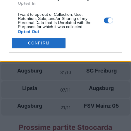
Bremen
Opted In
I want to opt-out of Collection, Use,
Augsburg
Bayern
10/10
Retention, Sale, and/or Sharing of my
München
Personal Data that Is Unrelated with the
Purposes for which it was collected.
Opted Out
SV Elversberg
Augsburg
17/10
CONFIRM
Augsburg
Union Berlin
24/10
Augsburg
SC Freiburg
31/10
Lipsia
Augsburg
07/11
Augsburg
FSV Mainz 05
21/11
Prossime partite Stoccarda