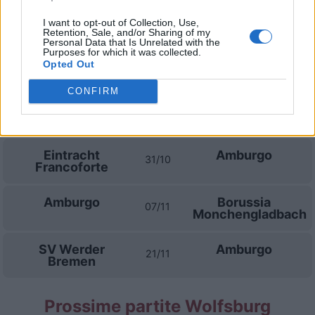
I want to opt-out of Collection, Use,
Hoffenheim
Amburgo
Retention, Sale, and/or Sharing of my
10/10
Personal Data that Is Unrelated with the
Purposes for which it was collected.
Opted Out
Amburgo
Stoccarda
17/10
CONFIRM
Paderborn
Amburgo
24/10
Eintracht
Amburgo
31/10
Francoforte
Amburgo
Borussia
07/11
Monchengladbach
SV Werder
Amburgo
21/11
Bremen
Prossime partite Wolfsburg