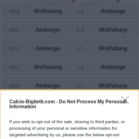
Wolfsburg
Amburgo
2018
1-3
Amburgo
Wolfsburg
2017
0-0
Amburgo
Wolfsburg
2017
2-1
Wolfsburg
Amburgo
2017
1-0
Amburgo
Wolfsburg
2016
0-1
Calcio-Biglietti.com -
Do Not Process My Personal
Wolfsburg
Amburgo
2015
1-1
Information
If you wish to opt-out of the sale, sharing to third parties, or
Amburgo
Wolfsburg
2015
0-2
processing of your personal or sensitive information for
targeted advertising by us, please use the below opt-out