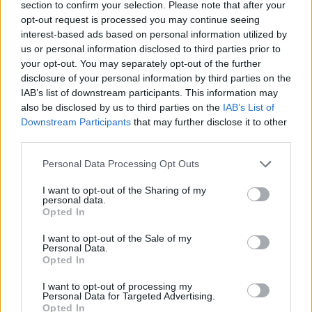
Wolfsburg
Amburgo
section to confirm your selection. Please note that after your
2014
2-0
opt-out request is processed you may continue seeing
interest-based ads based on personal information utilized by
Amburgo
Wolfsburg
2014
4-0
us or personal information disclosed to third parties prior to
your opt-out. You may separately opt-out of the further
disclosure of your personal information by third parties on the
Wolfsburg
Amburgo
2013
1-1
IAB’s list of downstream participants. This information may
also be disclosed by us to third parties on the
IAB’s List of
Downstream Participants
that may further disclose it to other
Prossime partite Amburgo
third parties.
Personal Data Processing Opt Outs
Borussia
Amburgo
29/08
Dortmund
I want to opt-out of the Sharing of my
personal data.
Opted In
Amburgo
FSV Mainz 05
06/09
I want to opt-out of the Sale of my
Personal Data.
Lipsia
Amburgo
Opted In
13/09
I want to opt-out of processing my
Personal Data for Targeted Advertising.
Amburgo
FC Colonia
19/09
Opted In