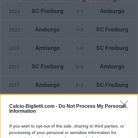
SC Freiburg
Amburgo
2024
2-1
Amburgo
SC Freiburg
2022
1-3
Amburgo
SC Freiburg
2018
1-0
SC Freiburg
Amburgo
2017
0-0
Amburgo
SC Freiburg
2017
2-2
SC Freiburg
Amburgo
2016
1-0
Calcio-Biglietti.com -
Do Not Process My Personal
Information
Amburgo
SC Freiburg
2015
0-0
If you wish to opt-out of the sale, sharing to third parties, or
processing of your personal or sensitive information for