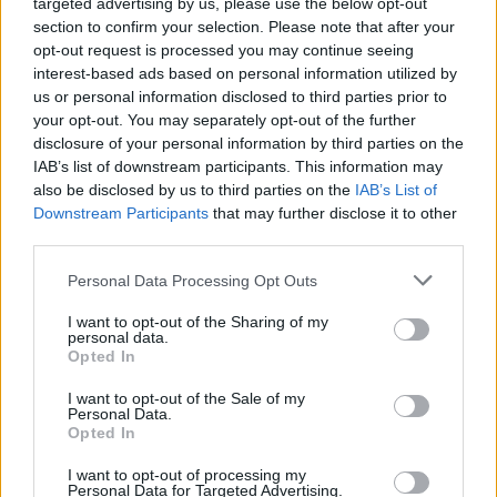
targeted advertising by us, please use the below opt-out
SC Freiburg
Amburgo
2014
0-0
section to confirm your selection. Please note that after your
opt-out request is processed you may continue seeing
Amburgo
SC Freiburg
interest-based ads based on personal information utilized by
2014
1-1
us or personal information disclosed to third parties prior to
your opt-out. You may separately opt-out of the further
SC Freiburg
Amburgo
2013
0-3
disclosure of your personal information by third parties on the
IAB’s list of downstream participants. This information may
also be disclosed by us to third parties on the
IAB’s List of
Prossime partite SC Freiburg
Downstream Participants
that may further disclose it to other
third parties.
Dusseldorf
SC Freiburg
23/08
Personal Data Processing Opt Outs
I want to opt-out of the Sharing of my
SC Freiburg
SV Werder
personal data.
30/08
Bremen
Opted In
I want to opt-out of the Sale of my
Paderborn
SC Freiburg
Personal Data.
05/09
Opted In
SC Freiburg
Borussia
I want to opt-out of processing my
12/09
Personal Data for Targeted Advertising.
Monchengladbach