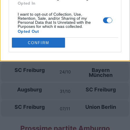
Opted In
Eintracht
SC Freiburg
I want to opt-out of Collection, Use,
19/09
Francoforte
Retention, Sale, and/or Sharing of my
Personal Data that Is Unrelated with the
Purposes for which it was collected.
Opted Out
SC Freiburg
Schalke 04
10/10
CONFIRM
Bayer
SC Freiburg
17/10
Leverkusen
SC Freiburg
Bayern
24/10
München
Augsburg
SC Freiburg
31/10
SC Freiburg
Union Berlin
07/11
Prossime partite Amburgo