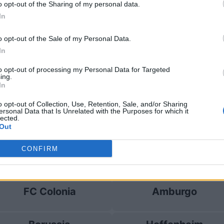
o opt-out of the Sharing of my personal data.
In
C Colonia
3-0
o opt-out of the Sale of my Personal Data.
In
FC Colonia
Prossim
to opt-out of processing my Personal Data for Targeted
ing.
In
Hoffenheim
Borussia Dortmund
o opt-out of Collection, Use, Retention, Sale, and/or Sharing
ersonal Data that Is Unrelated with the Purposes for which it
lected.
FC Colonia
Amburgo
Out
CONFIRM
SV Werder Bremen
Lipsia
FC Colonia
Amburgo