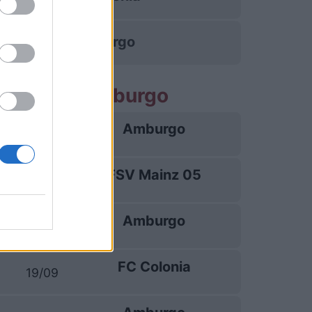
Amburgo
e partite Amburgo
Amburgo
29/08
FSV Mainz 05
06/09
Amburgo
13/09
FC Colonia
19/09