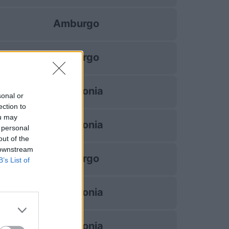
Amburgo
Amburgo
FC Colonia
sonal or
ection to
ou may
FC Colonia
 personal
out of the
 downstream
Amburgo
B’s List of
FC Colonia
FC Colonia