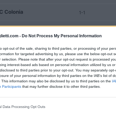
C Colonia
1-1
C Colonia
0-0
lietti.com -
Do Not Process My Personal Information
Amburgo
1-0
to opt-out of the sale, sharing to third parties, or processing of your per
formation for targeted advertising by us, please use the below opt-out s
r selection. Please note that after your opt-out request is processed y
Amburgo
0-2
eing interest-based ads based on personal information utilized by us or
disclosed to third parties prior to your opt-out. You may separately opt-
losure of your personal information by third parties on the IAB’s list of
C Colonia
1-3
. This information may also be disclosed by us to third parties on the
IA
Participants
that may further disclose it to other third parties.
Amburgo
2-1
l Data Processing Opt Outs
Amburgo
0-0