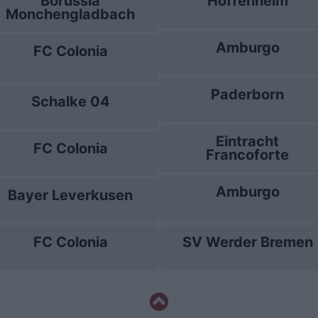
Borussia
Hoffenheim
Monchengladbach
Amburgo
FC Colonia
Paderborn
Schalke 04
Eintracht
FC Colonia
Francoforte
Amburgo
Bayer Leverkusen
FC Colonia
SV Werder Bremen