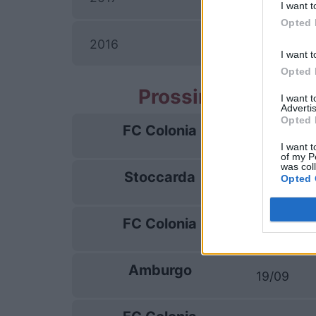
I want t
Opted 
F
2016
I want t
Opted 
Prossime partite 
I want 
Advertis
Opted 
FC Colonia
29/08
I want t
of my P
was col
Stoccarda
Opted 
04/09
FC Colonia
12/09
Amburgo
19/09