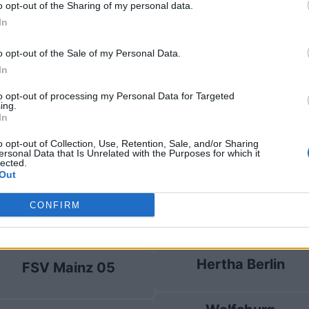
o opt-out of the Sharing of my personal data.
In
olfsburg
2-3
o opt-out of the Sale of my Personal Data.
In
SV Mainz 05
Prossime
to opt-out of processing my Personal Data for Targeted
ing.
In
Paderborn
Wolfsburg
o opt-out of Collection, Use, Retention, Sale, and/or Sharing
ersonal Data that Is Unrelated with the Purposes for which it
lected.
FSV Mainz 05
Wolfsburg
Out
CONFIRM
Eintracht
Wolfsburg
Francoforte
Hertha Berlin
FSV Mainz 05