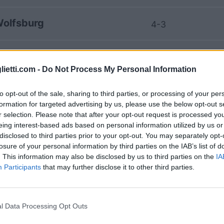
olfsburg
4-3
olfsburg
1-3
lietti.com -
Do Not Process My Personal Information
V Mainz 05
1-1
to opt-out of the sale, sharing to third parties, or processing of your per
formation for targeted advertising by us, please use the below opt-out s
r selection. Please note that after your opt-out request is processed y
olfsburg
3-0
eing interest-based ads based on personal information utilized by us or
disclosed to third parties prior to your opt-out. You may separately opt-
losure of your personal information by third parties on the IAB’s list of
V Mainz 05
0-3
. This information may also be disclosed by us to third parties on the
IA
Participants
that may further disclose it to other third parties.
olfsburg
5-0
l Data Processing Opt Outs
V Mainz 05
3-0