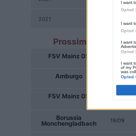
I want t
Opted 
W
2021
I want t
Opted 
Prossime partite F
I want 
Advertis
Opted 
FSV Mainz 05
29/08
I want t
of my P
was col
Amburgo
Opted 
06/09
FSV Mainz 05
12/09
Borussia
19/09
Monchengladbach