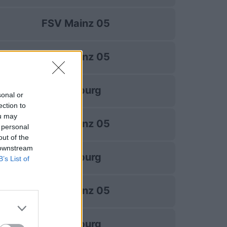
FSV Mainz 05
FSV Mainz 05
Wolfsburg
sonal or
ection to
ou may
FSV Mainz 05
 personal
out of the
 downstream
Wolfsburg
B’s List of
FSV Mainz 05
Wolfsburg