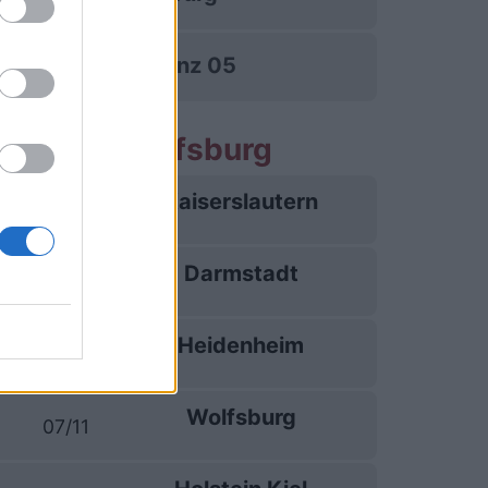
FSV Mainz 05
 partite Wolfsburg
Kaiserslautern
08/08
Darmstadt
18/09
Heidenheim
18/10
Wolfsburg
07/11