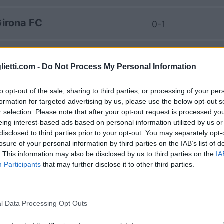
irona FC
0-1
irona FC
0-0
lietti.com -
Do Not Process My Personal Information
l Sociedad
1-1
to opt-out of the sale, sharing to third parties, or processing of your per
formation for targeted advertising by us, please use the below opt-out s
r selection. Please note that after your opt-out request is processed y
l Sociedad
2-2
eing interest-based ads based on personal information utilized by us or
disclosed to third parties prior to your opt-out. You may separately opt-
losure of your personal information by third parties on the IAB’s list of
irona FC
. This information may also be disclosed by us to third parties on the
IA
3-5
Participants
that may further disclose it to other third parties.
irona FC
0-0
l Data Processing Opt Outs
l Sociedad
0-0