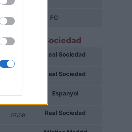
Girona FC
artite Real Sociedad
Real Sociedad
21/08
Real Sociedad
26/08
Espanyol
29/08
Real Sociedad
07/09