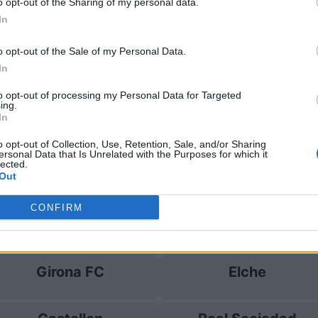
o opt-out of the Sharing of my personal data.
In
l Sociedad
5-0
o opt-out of the Sale of my Personal Data.
In
Girona FC
Prossime p
to opt-out of processing my Personal Data for Targeted
ing.
In
Leganes
Betis Siviglia
o opt-out of Collection, Use, Retention, Sale, and/or Sharing
ersonal Data that Is Unrelated with the Purposes for which it
lected.
Girona FC
Real Madrid
Out
CONFIRM
Las Palmas
Real Sociedad
Girona FC
Elche