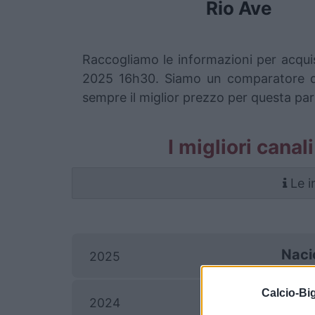
Rio Ave
Raccogliamo le informazioni per acquis
2025 16h30. Siamo un comparatore di b
sempre il miglior prezzo per questa par
I migliori canal
Le i
Naci
2025
Calcio-Big
2024