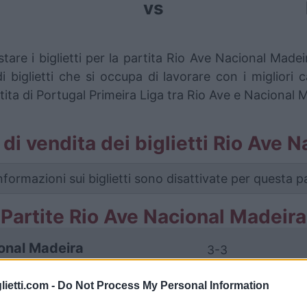
vs
tare i biglietti per la partita Rio Ave Nacional Mad
iglietti che si occupa di lavorare con i migliori ca
tita di Portugal Primeira Liga tra Rio Ave e Nacional 
i di vendita dei biglietti Rio Ave
nformazioni sui biglietti sono disattivate per questa pa
Partite Rio Ave Nacional Madeira
onal Madeira
3-3
lietti.com -
Do Not Process My Personal Information
Rio Ave
2-1