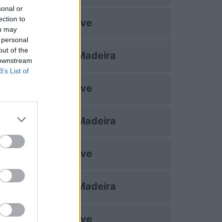
sonal or
ection to
Rio Ave
ou may
 personal
out of the
Nacional Madeira
 downstream
B’s List of
Rio Ave
Nacional Madeira
Rio Ave
Nacional Madeira
Rio Ave