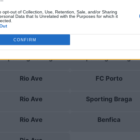
In
o opt-out of Collection, Use, Retention, Sale, and/or Sharing
ersonal Data that Is Unrelated with the Purposes for which it
Rio Ave
1-0
lected.
Out
CONFIRM
 Rio Ave
Prossime par
Sporting Portugal
Sporting Portugal
Rio Ave
FC Porto
Rio Ave
Sporting Braga
Rio Ave
Benfica