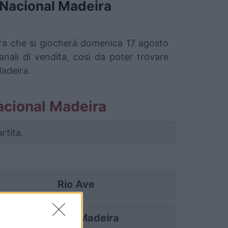
Nacional Madeira
eira che si giocherà domenica 17 agosto
nali di vendita, così da poter trovare
Madeira.
 Nacional Madeira
rtita.
Rio Ave
Nacional Madeira