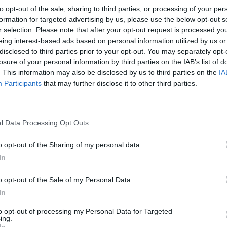
to opt-out of the sale, sharing to third parties, or processing of your per
formation for targeted advertising by us, please use the below opt-out s
onal Madeira
0-0
r selection. Please note that after your opt-out request is processed y
eing interest-based ads based on personal information utilized by us or
disclosed to third parties prior to your opt-out. You may separately opt-
Rio Ave
0-0
losure of your personal information by third parties on the IAB’s list of
. This information may also be disclosed by us to third parties on the
IA
Participants
that may further disclose it to other third parties.
onal Madeira
0-1
Rio Ave
l Data Processing Opt Outs
3-3
o opt-out of the Sharing of my personal data.
onal Madeira
In
0-2
o opt-out of the Sale of my Personal Data.
Rio Ave
2-1
In
to opt-out of processing my Personal Data for Targeted
ing.
onal Madeira
1-0