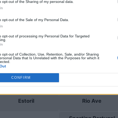
o opt-out of the Sharing of my personal data.
In
ting Portugal
2-1
o opt-out of the Sale of my Personal Data.
In
 Estoril
Prossime par
to opt-out of processing my Personal Data for Targeted
ing.
In
Estoril
Estrela da Amadora
o opt-out of Collection, Use, Retention, Sale, and/or Sharing
ersonal Data that Is Unrelated with the Purposes for which it
lected.
Estoril
Sporting Portugal
Out
CONFIRM
Estoril
Sporting Portugal
Estoril
Rio Ave