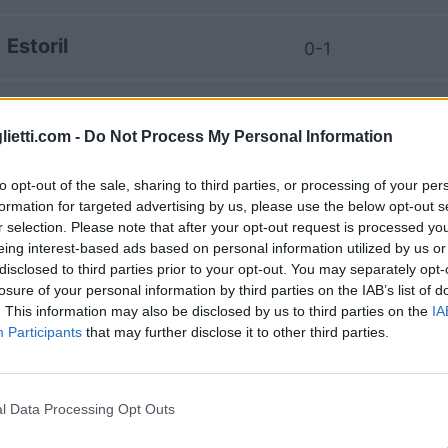
Estoril
0-1
ting Portugal
5-1
lietti.com -
Do Not Process My Personal Information
ting Portugal
-
to opt-out of the sale, sharing to third parties, or processing of your per
formation for targeted advertising by us, please use the below opt-out s
r selection. Please note that after your opt-out request is processed y
Estoril
-
eing interest-based ads based on personal information utilized by us or
disclosed to third parties prior to your opt-out. You may separately opt-
losure of your personal information by third parties on the IAB’s list of
ting Portugal
3-0
. This information may also be disclosed by us to third parties on the
IA
Participants
that may further disclose it to other third parties.
Estoril
0-1
l Data Processing Opt Outs
Estoril
2-0