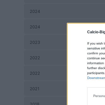
2024
Spor
2024
Calcio-Big
Spor
2023
If you wish 
sensitive in
confirm you
2022
continue se
information 
further disc
Spor
2022
participants
Downstream 
2021
Persona
2018