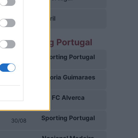
Estoril
tite Sporting Portugal
Sporting Portugal
09/08
Vitoria Guimaraes
16/08
FC Alverca
23/08
Sporting Portugal
30/08