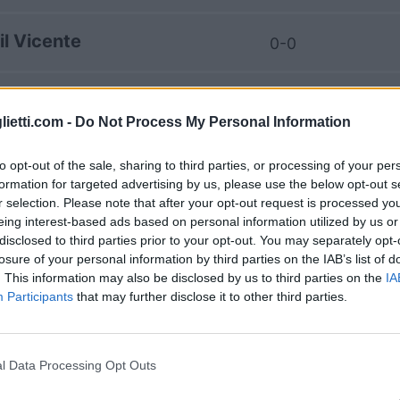
il Vicente
0-0
il Vicente
0-4
lietti.com -
Do Not Process My Personal Information
ting Portugal
3-1
to opt-out of the sale, sharing to third parties, or processing of your per
formation for targeted advertising by us, please use the below opt-out s
r selection. Please note that after your opt-out request is processed y
il Vicente
0-0
eing interest-based ads based on personal information utilized by us or
disclosed to third parties prior to your opt-out. You may separately opt-
losure of your personal information by third parties on the IAB’s list of
il Vicente
-
. This information may also be disclosed by us to third parties on the
IA
Participants
that may further disclose it to other third parties.
ting Portugal
-
l Data Processing Opt Outs
ting Portugal
4-1