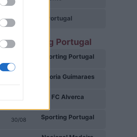
Sporting Portugal
tite Sporting Portugal
Sporting Portugal
09/08
Vitoria Guimaraes
16/08
FC Alverca
22/08
Sporting Portugal
30/08