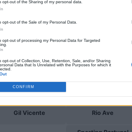
o opt-out of the Sharing of my personal data.
In
il Vicente
0-3
o opt-out of the Sale of my Personal Data.
In
il Vicente
Prossime par
to opt-out of processing my Personal Data for Targeted
ing.
In
Gil Vicente
Estrela da Amadora
o opt-out of Collection, Use, Retention, Sale, and/or Sharing
ersonal Data that Is Unrelated with the Purposes for which it
lected.
Gil Vicente
Sporting Portugal
Out
CONFIRM
Gil Vicente
Sporting Portugal
Gil Vicente
Rio Ave