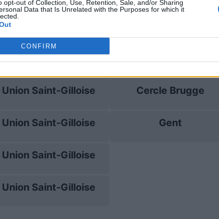
 Saint-Gilloise
Prossime
o opt-out of Collection, Use, Retention, Sale, and/or Sharing
ersonal Data that Is Unrelated with the Purposes for which it
lected.
Union Saint-Gilloise
Antwerp
Out
CONFIRM
Union Saint-Gilloise
FC Bruges
Union Saint-Gilloise
Cercle Brugge
Union Saint-Gilloise
Gent
Union Saint-Gilloise
Union Saint-Gilloise