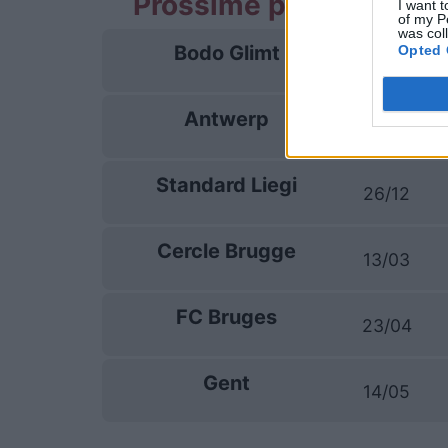
Prossime partite Union
I want t
of my P
was col
Bodo Glimt
Opted 
11/08
Antwerp
20/09
Standard Liegi
26/12
Cercle Brugge
13/03
FC Bruges
23/04
Gent
14/05