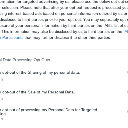
formation for targeted advertising by us, please use the below opt-out s
r selection. Please note that after your opt-out request is processed y
Charleroi
-
eing interest-based ads based on personal information utilized by us or
disclosed to third parties prior to your opt-out. You may separately opt-
losure of your personal information by third parties on the IAB’s list of
Saint-Gilloise
. This information may also be disclosed by us to third parties on the
IA
-
Participants
that may further disclose it to other third parties.
Charleroi
-
l Data Processing Opt Outs
Saint-Gilloise
-
o opt-out of the Sharing of my personal data.
In
Charleroi
0-0
o opt-out of the Sale of my Personal Data.
In
Saint-Gilloise
0-0
to opt-out of processing my Personal Data for Targeted
ing.
In