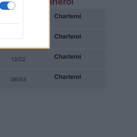
 partite Charleroi
Charleroi
23/10
Charleroi
26/12
Charleroi
13/02
Charleroi
06/03