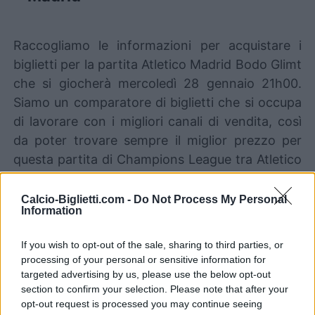
Raccogliamo le informazioni per acquistare i
biglietti per la partita Atletico Madrid Bodo Glimt
che si giocherà mercoledì 28 gennaio 21h00.
Siamo un comparatore di biglietti che si occupa
di lavorare con i migliori canali di vendita, così
da poter trovare sempre il miglior prezzo per
questa partita di Champions League tra Atletico
Madrid e Bodo Glimt.
Calcio-Biglietti.com -
Do Not Process My Personal
Information
I migliori canali di vendita dei
biglietti Atletico Madrid Bodo
If you wish to opt-out of the sale, sharing to third parties, or
Glimt
processing of your personal or sensitive information for
targeted advertising by us, please use the below opt-out
section to confirm your selection. Please note that after your
Le informazioni sui biglietti sono disattivate per
opt-out request is processed you may continue seeing
questa partita.