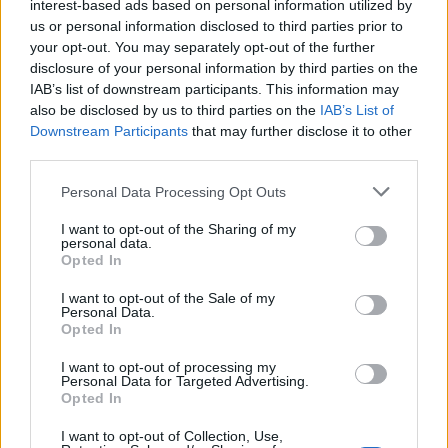
interest-based ads based on personal information utilized by
us or personal information disclosed to third parties prior to
Partite Atletico Madrid Bodo Glimt
your opt-out. You may separately opt-out of the further
disclosure of your personal information by third parties on the
Atletico
Bodo Glimt
IAB’s list of downstream participants. This information may
1970
-
also be disclosed by us to third parties on the
IAB’s List of
Madrid
Downstream Participants
that may further disclose it to other
third parties.
Prossime partite Atletico
Personal Data Processing Opt Outs
Madrid
I want to opt-out of the Sharing of my
personal data.
Opted In
Atletico Madrid
Malaga
19/08
I want to opt-out of the Sale of my
Personal Data.
Atletico Madrid
Villarreal
Opted In
23/08
I want to opt-out of processing my
Personal Data for Targeted Advertising.
FC Sevilla
Atletico Madrid
29/08
Opted In
I want to opt-out of Collection, Use,
Athletic Bilbao
Atletico Madrid