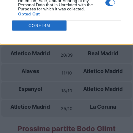
Retention, Sale, and/or Sharing of my
05/09
Personal Data that Is Unrelated with the
Purposes for which it was collected.
Opted Out
Real Sociedad
Atletico Madrid
13/09
CONFIRM
Atletico Madrid
Osasuna
16/09
Atletico Madrid
Real Madrid
20/09
Alaves
Atletico Madrid
11/10
Espanyol
Atletico Madrid
18/10
Atletico Madrid
La Coruna
25/10
Prossime partite Bodo Glimt