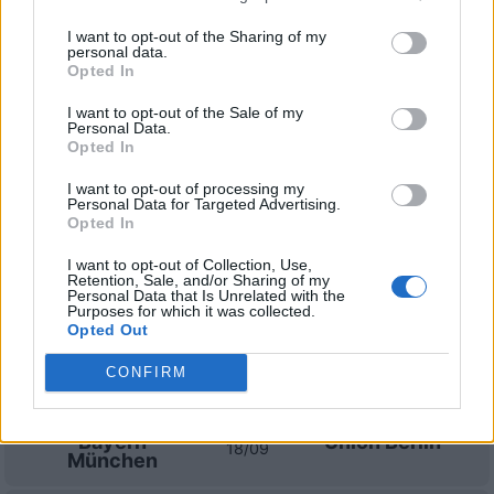
I want to opt-out of the Sharing of my
Prossime partite Bayern
personal data.
Opted In
München
I want to opt-out of the Sale of my
Personal Data.
Borussia
Bayern
Opted In
22/08
Dortmund
München
I want to opt-out of processing my
Personal Data for Targeted Advertising.
Bayern
Stoccarda
Opted In
28/08
München
I want to opt-out of Collection, Use,
Retention, Sale, and/or Sharing of my
Schalke 04
Bayern
Personal Data that Is Unrelated with the
05/09
München
Purposes for which it was collected.
Opted Out
SV Elversberg
Bayern
CONFIRM
13/09
München
Bayern
Union Berlin
18/09
München