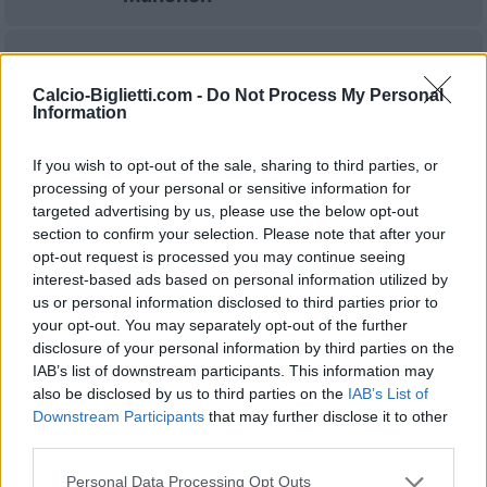
Lipsia
Bayern
2023
2-2
München
Calcio-Biglietti.com -
Do Not Process My Personal
Information
Bayern
Lipsia
2023
0-3
If you wish to opt-out of the sale, sharing to third parties, or
München
processing of your personal or sensitive information for
targeted advertising by us, please use the below opt-out
section to confirm your selection. Please note that after your
Bayern
Lipsia
2023
1-3
opt-out request is processed you may continue seeing
München
interest-based ads based on personal information utilized by
us or personal information disclosed to third parties prior to
your opt-out. You may separately opt-out of the further
Lipsia
Bayern
2023
1-1
disclosure of your personal information by third parties on the
IAB’s list of downstream participants. This information may
München
also be disclosed by us to third parties on the
IAB’s List of
Downstream Participants
that may further disclose it to other
Bayern
Lipsia
third parties.
2022
-
München
Personal Data Processing Opt Outs