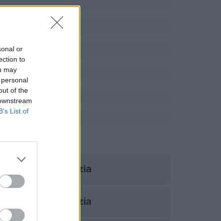
sonal or
ection to
ou may
 personal
out of the
 downstream
B’s List of
Croazia
Croazia