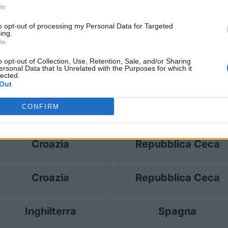
In
Croazia
5-1
to opt-out of processing my Personal Data for Targeted
ing.
In
Croazia
1-1
o opt-out of Collection, Use, Retention, Sale, and/or Sharing
ersonal Data that Is Unrelated with the Purposes for which it
lected.
bblica Ceca
2-2
Out
CONFIRM
 Croazia
Prossime pa
Croazia
Repubblica Ceca
Croazia
Repubblica Ceca
Inghilterra
Spagna