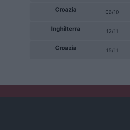
Croazia
06/10
Inghilterra
12/11
Croazia
15/11