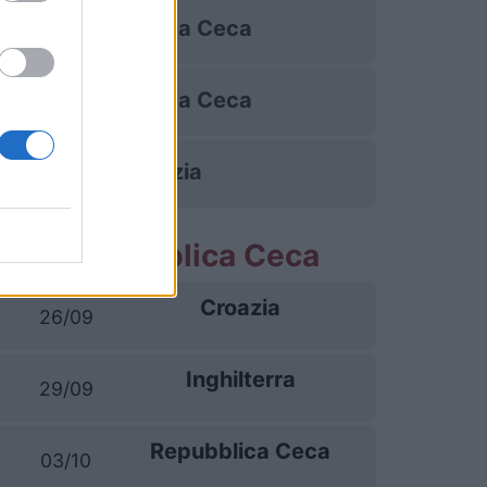
Repubblica Ceca
Repubblica Ceca
Croazia
rtite Repubblica Ceca
Croazia
26/09
Inghilterra
29/09
Repubblica Ceca
03/10