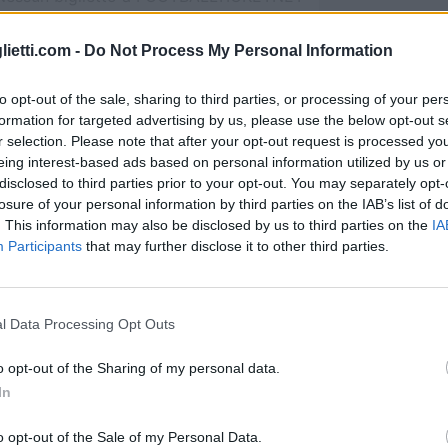
Nessun biglietto a
P1TRAVEL
lietti.com -
Do Not Process My Personal Information
Nessun biglietto a
CDISCOUNT
to opt-out of the sale, sharing to third parties, or processing of your per
formation for targeted advertising by us, please use the below opt-out s
Nessun biglietto a
TICKETMASTER
r selection. Please note that after your opt-out request is processed y
eing interest-based ads based on personal information utilized by us or
Nessun biglietto a
FNAC
disclosed to third parties prior to your opt-out. You may separately opt-
losure of your personal information by third parties on the IAB’s list of
. This information may also be disclosed by us to third parties on the
IA
Nessun biglietto a
CARREFOUR
Participants
that may further disclose it to other third parties.
Partite Croazia Repubblica Ceca
l Data Processing Opt Outs
bblica Ceca
-
o opt-out of the Sharing of my personal data.
In
bblica Ceca
0-0
o opt-out of the Sale of my Personal Data.