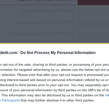
Nessun biglietto a
P1TRAVEL
Nessun biglietto a
CDISCOUNT
Nessun biglietto a
TICKETMASTER
Nessun biglietto a
FNAC
lietti.com -
Do Not Process My Personal Information
Nessun biglietto a
CARREFOUR
to opt-out of the sale, sharing to third parties, or processing of your per
formation for targeted advertising by us, please use the below opt-out s
Partite Germania Paesi Bassi
r selection. Please note that after your opt-out request is processed y
eing interest-based ads based on personal information utilized by us or
aesi Bassi
-
disclosed to third parties prior to your opt-out. You may separately opt-
losure of your personal information by third parties on the IAB’s list of
. This information may also be disclosed by us to third parties on the
IA
Germania
1-0
Participants
that may further disclose it to other third parties.