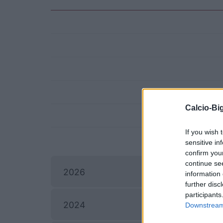
Calcio-Big
If you wish 
sensitive in
confirm you
continue se
P
2026
information 
further disc
participants
2024
Downstream 