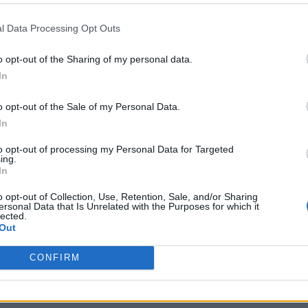
aesi Bassi
2-2
l Data Processing Opt Outs
o opt-out of the Sharing of my personal data.
aesi Bassi
0-2
In
o opt-out of the Sale of my Personal Data.
aesi Bassi
1-2
In
to opt-out of processing my Personal Data for Targeted
Germania
1-1
ing.
In
o opt-out of Collection, Use, Retention, Sale, and/or Sharing
Germania
2-4
ersonal Data that Is Unrelated with the Purposes for which it
lected.
Out
aesi Bassi
2-3
CONFIRM
Germania
0-0