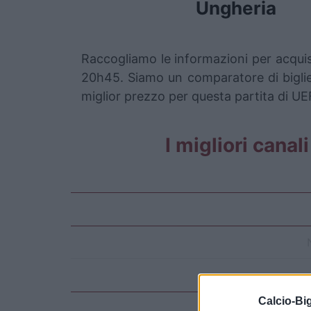
Ungheria
Raccogliamo le informazioni per acquist
20h45. Siamo un comparatore di bigliett
miglior prezzo per questa partita di U
I migliori canal
Calcio-Big