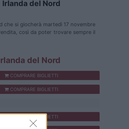
Irlanda del Nord
Nord che si giocherà martedì 17 novembre
vendita, così da poter trovare sempre il
 Irlanda del Nord
COMPRARE BIGLIETTI
COMPRARE BIGLIETTI
COMPRARE BIGLIETTI