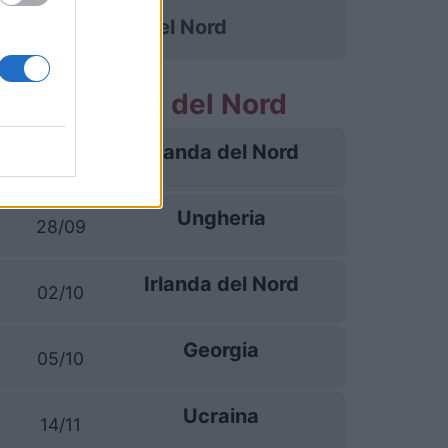
Irlanda del Nord
tite Irlanda del Nord
Irlanda del Nord
25/09
Ungheria
28/09
Irlanda del Nord
02/10
Georgia
05/10
Ucraina
14/11