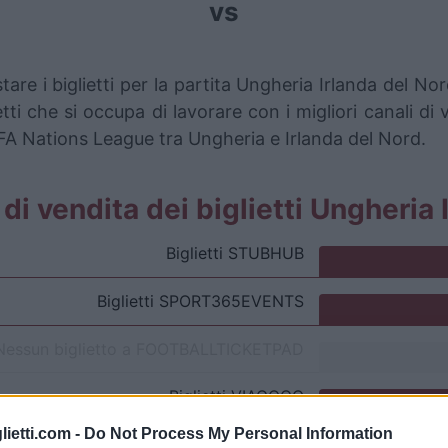
vs
are i biglietti per la partita Ungheria Irlanda del 
i che si occupa di lavorare con i migliori canali di 
EFA Nations League tra Ungheria e Irlanda del Nord.
i di vendita dei biglietti Ungheria
Biglietti
STUBHUB
Biglietti
SPORT365EVENTS
Nessun biglietto a
FOOTBALLTICKETPAD
Biglietti
VIAGOGO
lietti.com -
Do Not Process My Personal Information
Biglietti
FOOTBALLTICKETNET