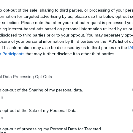
to opt-out of the sale, sharing to third parties, or processing of your per
Nessun biglietto a
P1TRAVEL
formation for targeted advertising by us, please use the below opt-out s
r selection. Please note that after your opt-out request is processed y
Nessun biglietto a
CDISCOUNT
eing interest-based ads based on personal information utilized by us or
disclosed to third parties prior to your opt-out. You may separately opt-
Nessun biglietto a
TICKETMASTER
losure of your personal information by third parties on the IAB’s list of
. This information may also be disclosed by us to third parties on the
IA
Participants
that may further disclose it to other third parties.
Nessun biglietto a
FNAC
Nessun biglietto a
CARREFOUR
l Data Processing Opt Outs
Partite Ungheria Irlanda del Nord
o opt-out of the Sharing of my personal data.
In
nda del Nord
-
o opt-out of the Sale of my Personal Data.
In
nda del Nord
1-1
to opt-out of processing my Personal Data for Targeted
ing.