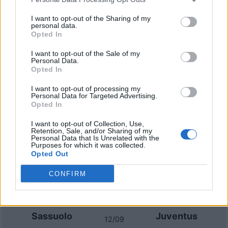
Atalanta
Juventus
2023
0-0
I want to opt-out of the Sharing of my
personal data.
Opted In
Atalanta
Juventus
2023
0-2
I want to opt-out of the Sale of my
Personal Data.
Juventus
Atalanta
2023
3-3
Opted In
I want to opt-out of processing my
Personal Data for Targeted Advertising.
Prossime partite Juventus
Opted In
Frosinone
Juventus
I want to opt-out of Collection, Use,
23/08
Retention, Sale, and/or Sharing of my
Personal Data that Is Unrelated with the
Purposes for which it was collected.
Juventus
Opted Out
Parma
29/08
CONFIRM
Juventus
AC Milan
06/09
Sassuolo
Juventus
12/09