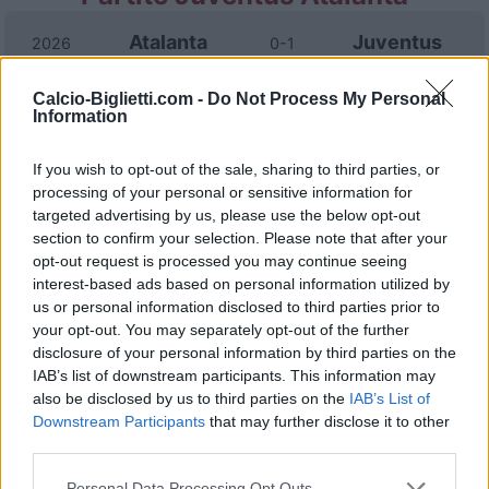
Atalanta
Juventus
2026
0-1
Calcio-Biglietti.com -
Do Not Process My Personal
Atalanta
Juventus
2026
3-0
Information
If you wish to opt-out of the sale, sharing to third parties, or
Juventus
Atalanta
2025
1-1
processing of your personal or sensitive information for
targeted advertising by us, please use the below opt-out
Juventus
Atalanta
section to confirm your selection. Please note that after your
2025
0-4
opt-out request is processed you may continue seeing
interest-based ads based on personal information utilized by
Atalanta
Juventus
2025
1-1
us or personal information disclosed to third parties prior to
your opt-out. You may separately opt-out of the further
disclosure of your personal information by third parties on the
Atalanta
Juventus
2024
0-1
IAB’s list of downstream participants. This information may
also be disclosed by us to third parties on the
IAB’s List of
Downstream Participants
that may further disclose it to other
Juventus
Atalanta
2024
2-2
third parties.
Personal Data Processing Opt Outs