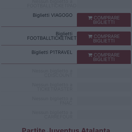
Nessun biglietto a
FOOTBALLTICKETPAD
Biglietti
VIAGOGO
COMPRARE
BIGLIETTI
Biglietti
COMPRARE
FOOTBALLTICKETNET
BIGLIETTI
Biglietti
P1TRAVEL
COMPRARE
BIGLIETTI
Nessun biglietto a
CDISCOUNT
Nessun biglietto a
TICKETMASTER
Nessun biglietto a
FNAC
Nessun biglietto a
CARREFOUR
Partite Juventus Atalanta