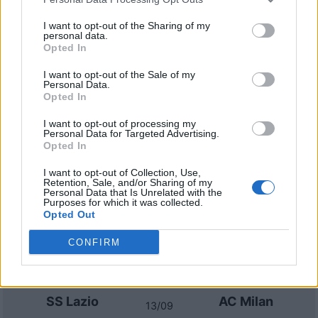
AC Milan
Atalanta
2023
2-0
I want to opt-out of the Sharing of my
personal data.
Opted In
Atalanta
AC Milan
2022
1-1
I want to opt-out of the Sale of my
Personal Data.
AC Milan
Atalanta
2022
2-0
Opted In
I want to opt-out of processing my
Personal Data for Targeted Advertising.
Prossime partite AC Milan
Opted In
Torino
AC Milan
I want to opt-out of Collection, Use,
23/08
Retention, Sale, and/or Sharing of my
Personal Data that Is Unrelated with the
Purposes for which it was collected.
Opted Out
AC Milan
Venezia
28/08
CONFIRM
Juventus
AC Milan
06/09
SS Lazio
AC Milan
13/09