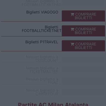
Nessun biglietto a
FOOTBALLTICKETPAD
Biglietti
VIAGOGO
COMPRARE
BIGLIETTI
Biglietti
COMPRARE
FOOTBALLTICKETNET
BIGLIETTI
Biglietti
P1TRAVEL
COMPRARE
BIGLIETTI
Nessun biglietto a
CDISCOUNT
Nessun biglietto a
TICKETMASTER
Nessun biglietto a
FNAC
Nessun biglietto a
CARREFOUR
Partite AC Milan Atalanta