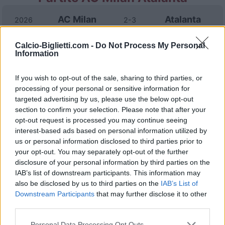
AC Milan
Atalanta
2026
2-3
Calcio-Biglietti.com -
Do Not Process My Personal
Atalanta
AC Milan
2025
1-1
Information
If you wish to opt-out of the sale, sharing to third parties, or
AC Milan
Atalanta
2025
0-1
processing of your personal or sensitive information for
targeted advertising by us, please use the below opt-out
Atalanta
AC Milan
section to confirm your selection. Please note that after your
2024
2-1
opt-out request is processed you may continue seeing
interest-based ads based on personal information utilized by
AC Milan
Atalanta
2024
1-1
us or personal information disclosed to third parties prior to
your opt-out. You may separately opt-out of the further
disclosure of your personal information by third parties on the
AC Milan
Atalanta
2024
1-2
IAB’s list of downstream participants. This information may
also be disclosed by us to third parties on the
IAB’s List of
Downstream Participants
that may further disclose it to other
Atalanta
AC Milan
2023
3-2
third parties.
Personal Data Processing Opt Outs