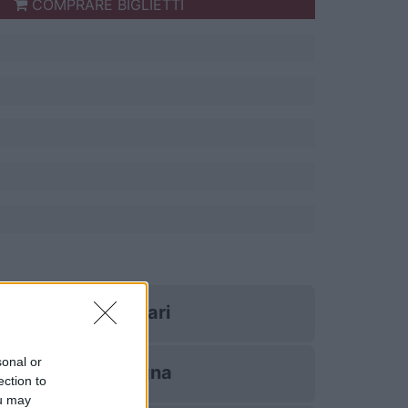
COMPRARE BIGLIETTI
Cagliari
sonal or
Bologna
ection to
ou may