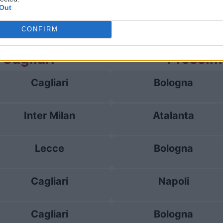
Out
Cagliari
1-0
CONFIRM
 Cagliari
Prossim
Cagliari
Bologna
Inter Milan
Atalanta
Lecce
Bologna
Cagliari
Napoli
Cagliari
Bologna