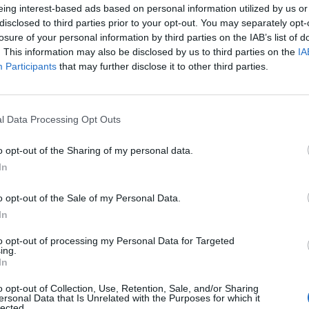
eing interest-based ads based on personal information utilized by us or
Bologna
2-1
disclosed to third parties prior to your opt-out. You may separately opt-
losure of your personal information by third parties on the IAB’s list of
. This information may also be disclosed by us to third parties on the
IA
Cagliari
0-2
Participants
that may further disclose it to other third parties.
Cagliari
2-1
l Data Processing Opt Outs
o opt-out of the Sharing of my personal data.
Bologna
2-1
In
o opt-out of the Sale of my Personal Data.
Bologna
1-0
In
to opt-out of processing my Personal Data for Targeted
Cagliari
2-1
ing.
In
o opt-out of Collection, Use, Retention, Sale, and/or Sharing
Bologna
2-0
ersonal Data that Is Unrelated with the Purposes for which it
lected.