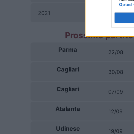
Opted 
2021
Prossime partite
Parma
22/08
Cagliari
30/08
Cagliari
07/09
Atalanta
12/09
Udinese
19/09