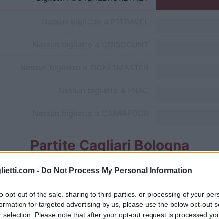
Nessun biglietto a
P1TRAVEL
Nessun biglietto a
CDISCOUNT
Nessun biglietto a
TICKETMASTER
Nessun biglietto a
FNAC
Nessun biglietto a
CARREFOUR
Partite Cagliari Bologna
Bologna
0-0
lietti.com -
Do Not Process My Personal Information
to opt-out of the sale, sharing to third parties, or processing of your per
Cagliari
0-2
formation for targeted advertising by us, please use the below opt-out s
r selection. Please note that after your opt-out request is processed y