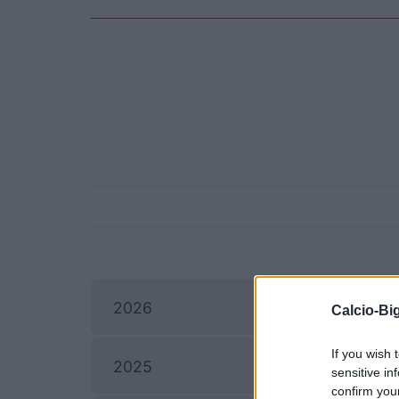
2026
Calcio-Big
If you wish 
2025
sensitive in
confirm you