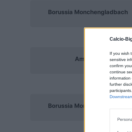
Borussia Monchengladbach
Calcio-Big
If you wish 
Amburgo
sensitive in
confirm you
continue se
information 
further disc
participants
Downstream 
Borussia Monchengladbach
Persona