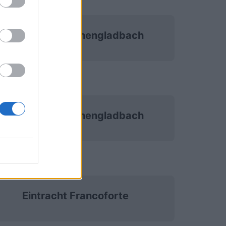
Borussia Monchengladbach
Borussia Monchengladbach
Eintracht Francoforte