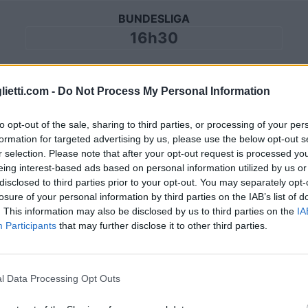
BUNDESLIGA
16h30
Sabato 07 novembre
lietti.com -
Do Not Process My Personal Information
to opt-out of the sale, sharing to third parties, or processing of your per
BUNDESLIGA
formation for targeted advertising by us, please use the below opt-out s
16h30
r selection. Please note that after your opt-out request is processed y
eing interest-based ads based on personal information utilized by us or
disclosed to third parties prior to your opt-out. You may separately opt-
losure of your personal information by third parties on the IAB’s list of
Sabato 21 novembre
. This information may also be disclosed by us to third parties on the
IA
Participants
that may further disclose it to other third parties.
BUNDESLIGA
16h30
l Data Processing Opt Outs