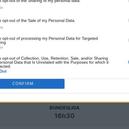
Sabato 28 novembre
o opt-out of the Sharing of my personal data.
In
BUNDESLIGA
o opt-out of the Sale of my Personal Data.
16h30
In
to opt-out of processing my Personal Data for Targeted
ing.
Sabato 05 dicembre
In
o opt-out of Collection, Use, Retention, Sale, and/or Sharing
BUNDESLIGA
ersonal Data that Is Unrelated with the Purposes for which it
lected.
16h30
Out
CONFIRM
Sabato 12 dicembre
BUNDESLIGA
16h30