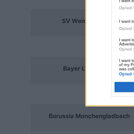
I want t
Opted 
SV Werder Bremen
I want t
Opted 
I want 
Advertis
Opted 
I want t
of my P
Bayer Leverkusen
was col
Opted 
Borussia Monchengladbach