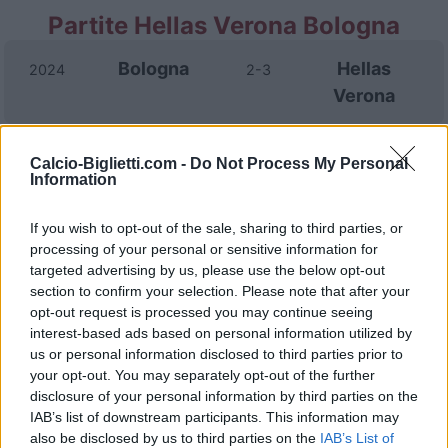
Partite Hellas Verona Bologna
Bologna
Hellas
2024
2-3
Verona
Bologna
Hellas
2024
2-0
Calcio-Biglietti.com -
Do Not Process My Personal
Information
Verona
If you wish to opt-out of the sale, sharing to third parties, or
Bologna
Hellas
2023
2-0
processing of your personal or sensitive information for
Verona
targeted advertising by us, please use the below opt-out
section to confirm your selection. Please note that after your
opt-out request is processed you may continue seeing
Hellas
Bologna
2023
0-0
interest-based ads based on personal information utilized by
us or personal information disclosed to third parties prior to
Verona
your opt-out. You may separately opt-out of the further
disclosure of your personal information by third parties on the
Hellas
Bologna
IAB’s list of downstream participants. This information may
2023
2-1
also be disclosed by us to third parties on the
IAB’s List of
Verona