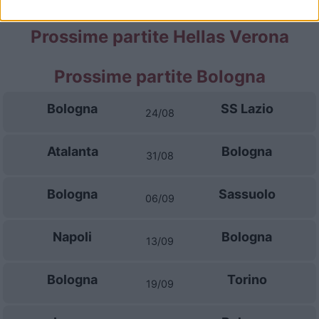
Prossime partite Hellas Verona
Prossime partite Bologna
Bologna
SS Lazio
24/08
Atalanta
Bologna
31/08
Bologna
Sassuolo
06/09
Napoli
Bologna
13/09
Bologna
Torino
19/09