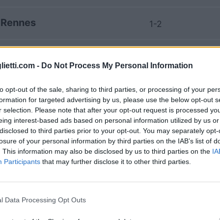
Rennes
1-2
Monaco
1-0
lietti.com -
Do Not Process My Personal Information
Rennes
1-2
to opt-out of the sale, sharing to third parties, or processing of your per
formation for targeted advertising by us, please use the below opt-out s
r selection. Please note that after your opt-out request is processed y
Rennes
2-0
eing interest-based ads based on personal information utilized by us or
disclosed to third parties prior to your opt-out. You may separately opt-
losure of your personal information by third parties on the IAB’s list of
Monaco
. This information may also be disclosed by us to third parties on the
IA
1-1
Participants
that may further disclose it to other third parties.
Rennes
2-3
l Data Processing Opt Outs
Monaco
2-1