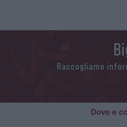
B
Raccogliamo inform
Dove e co