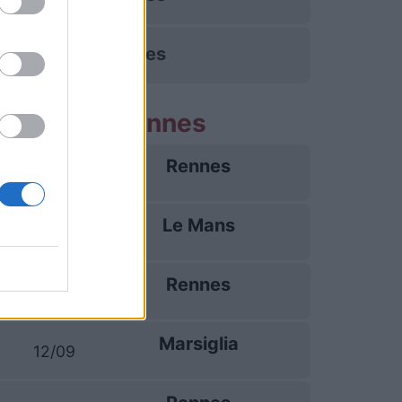
Rennes
e partite Rennes
Rennes
23/08
Le Mans
30/08
Rennes
05/09
Marsiglia
12/09