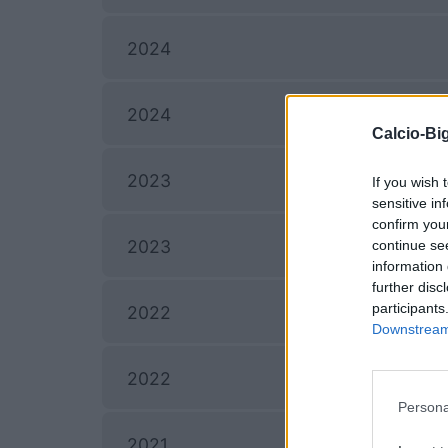
2024
2024
Calcio-Big
2023
If you wish 
sensitive in
confirm you
2023
continue se
information 
further disc
participants
2022
Downstream 
2022
Persona
2021