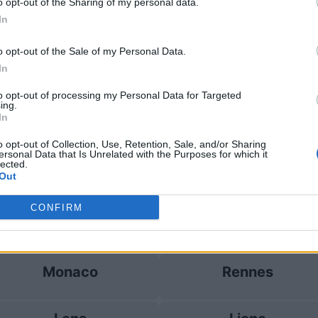
o opt-out of the Sharing of my personal data.
In
Monaco
2-1
o opt-out of the Sale of my Personal Data.
In
e Monaco
Prossim
to opt-out of processing my Personal Data for Targeted
ing.
In
Monaco
Paris SG
o opt-out of Collection, Use, Retention, Sale, and/or Sharing
ersonal Data that Is Unrelated with the Purposes for which it
lected.
Marsiglia
Rennes
Out
CONFIRM
Monaco
SCO Angers
Monaco
Rennes