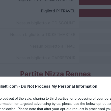
Biglietti
P1TRAVEL
Nessun biglietto a
CDISCOUNT
Nessun biglietto a
TICKETMASTER
Nessun biglietto a
FNAC
Nessun biglietto a
CARREFOUR
Partite Nizza Rennes
Nizza
0-4
lietti.com -
Do Not Process My Personal Information
to opt-out of the sale, sharing to third parties, or processing of your per
Rennes
1-2
formation for targeted advertising by us, please use the below opt-out s
r selection. Please note that after your opt-out request is processed y