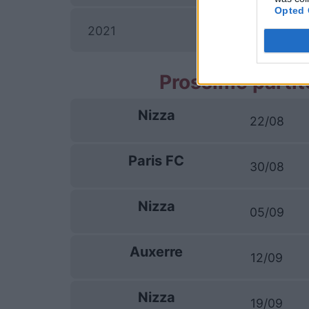
Opted 
2021
Prossime partit
Nizza
22/08
Paris FC
30/08
Nizza
05/09
Auxerre
12/09
Nizza
19/09