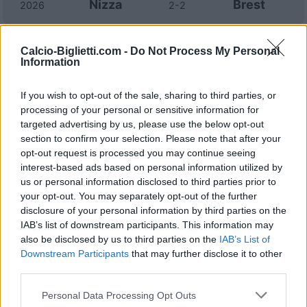
Nizza
Brest
2026
2-2
Brest
Nizza
2025
4-1
Calcio-Biglietti.com -
Do Not Process My Personal
Information
Nizza
Brest
2025
6-0
If you wish to opt-out of the sale, sharing to third parties, or
processing of your personal or sensitive information for
targeted advertising by us, please use the below opt-out
Brest
Nizza
2024
0-1
section to confirm your selection. Please note that after your
opt-out request is processed you may continue seeing
interest-based ads based on personal information utilized by
Brest
Nizza
2024
0-0
us or personal information disclosed to third parties prior to
your opt-out. You may separately opt-out of the further
Nizza
Brest
2023
disclosure of your personal information by third parties on the
0-0
IAB’s list of downstream participants. This information may
also be disclosed by us to third parties on the
IAB’s List of
Brest
Nizza
2023
1-0
Downstream Participants
that may further disclose it to other
third parties.
Nizza
Brest
2022
1-0
Personal Data Processing Opt Outs