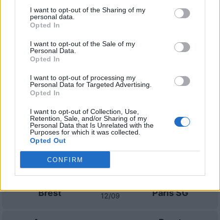
I want to opt-out of the Sharing of my
personal data.
Brest
Nizza
2022
0-3
Opted In
I want to opt-out of the Sale of my
Nizza
Brest
2021
2-1
Personal Data.
Opted In
I want to opt-out of processing my
Prossime partite Brest
Personal Data for Targeted Advertising.
Opted In
Le Mans
Brest
22/08
I want to opt-out of Collection, Use,
Retention, Sale, and/or Sharing of my
Personal Data that Is Unrelated with the
Purposes for which it was collected.
Brest
Tolosa
29/08
Opted Out
CONFIRM
Le Havre
Brest
05/09
Brest
Paris SG
12/09