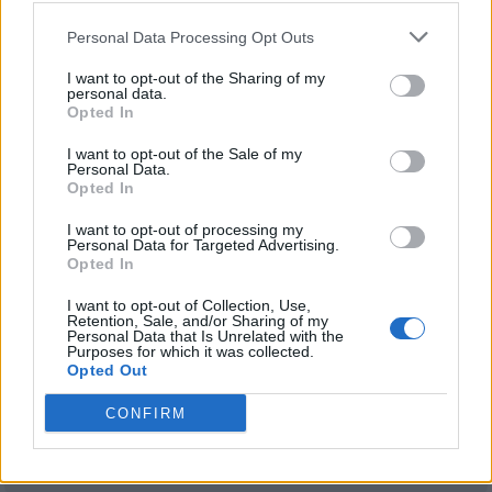
Stoccarda
Borussia
2021
2-3
Personal Data Processing Opt Outs
Dortmund
I want to opt-out of the Sharing of my
personal data.
Opted In
Prossime partite Borussia
I want to opt-out of the Sale of my
Personal Data.
Dortmund
Opted In
Arsenale
Borussia
I want to opt-out of processing my
09/08
Personal Data for Targeted Advertising.
Dortmund
Opted In
Borussia
Bayern
I want to opt-out of Collection, Use,
22/08
Dortmund
München
Retention, Sale, and/or Sharing of my
Personal Data that Is Unrelated with the
Purposes for which it was collected.
Opted Out
Borussia
Amburgo
29/08
Dortmund
CONFIRM
Hoffenheim
Borussia
05/09
Dortmund