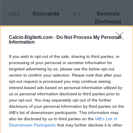
Stoccarda
Borussia
2023
2-1
Dortmund
Calcio-Biglietti.com -
Do Not Process My Personal
Stoccarda
Borussia
2023
3-3
Information
Dortmund
If you wish to opt-out of the sale, sharing to third parties, or
processing of your personal or sensitive information for
Borussia
Stoccarda
2022
5-0
targeted advertising by us, please use the below opt-out
Dortmund
section to confirm your selection. Please note that after your
opt-out request is processed you may continue seeing
interest-based ads based on personal information utilized by
Stoccarda
Borussia
2022
0-2
us or personal information disclosed to third parties prior to
Dortmund
your opt-out. You may separately opt-out of the further
disclosure of your personal information by third parties on the
IAB’s list of downstream participants. This information may
Borussia
Stoccarda
2021
2-1
also be disclosed by us to third parties on the
IAB’s List of
Dortmund
Downstream Participants
that may further disclose it to other
third parties.