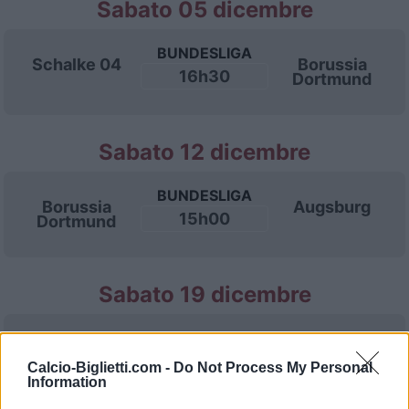
Sabato 05 dicembre
BUNDESLIGA
Schalke 04
Borussia
16h30
Dortmund
Sabato 12 dicembre
BUNDESLIGA
Borussia
Augsburg
15h00
Dortmund
Sabato 19 dicembre
BUNDESLIGA
Lipsia
Borussia
16h30
Dortmund
Calcio-Biglietti.com -
Do Not Process My Personal
Information