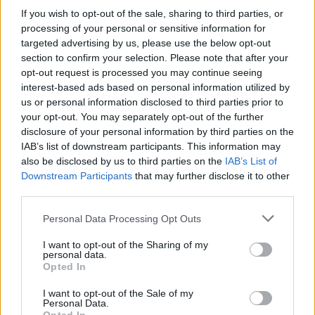
If you wish to opt-out of the sale, sharing to third parties, or
Sabato 09 gennaio 2027
processing of your personal or sensitive information for
targeted advertising by us, please use the below opt-out
BUNDESLIGA
section to confirm your selection. Please note that after your
Borussia
FSV Mainz
16h30
opt-out request is processed you may continue seeing
Dortmund
05
interest-based ads based on personal information utilized by
us or personal information disclosed to third parties prior to
your opt-out. You may separately opt-out of the further
Mercoledì 13 gennaio 2027
disclosure of your personal information by third parties on the
IAB’s list of downstream participants. This information may
also be disclosed by us to third parties on the
IAB’s List of
BUNDESLIGA
FC Colonia
Borussia
Downstream Participants
that may further disclose it to other
16h30
Dortmund
third parties.
Personal Data Processing Opt Outs
Sabato 16 gennaio 2027
I want to opt-out of the Sharing of my
personal data.
Opted In
BUNDESLIGA
Borussia
SC Freiburg
16h30
Dortmund
I want to opt-out of the Sale of my
Personal Data.