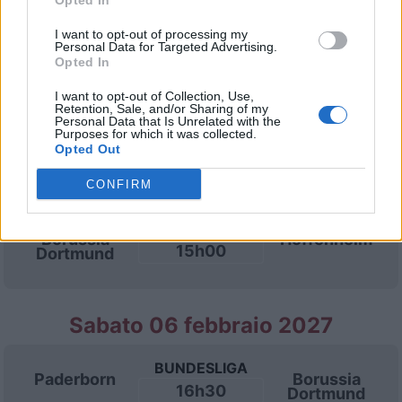
Opted In
I want to opt-out of processing my
Sabato 23 gennaio 2027
Personal Data for Targeted Advertising.
Opted In
BUNDESLIGA
I want to opt-out of Collection, Use,
Amburgo
Borussia
Retention, Sale, and/or Sharing of my
16h30
Dortmund
Personal Data that Is Unrelated with the
Purposes for which it was collected.
Opted Out
Sabato 30 gennaio 2027
CONFIRM
BUNDESLIGA
Borussia
Hoffenheim
15h00
Dortmund
Sabato 06 febbraio 2027
BUNDESLIGA
Paderborn
Borussia
16h30
Dortmund