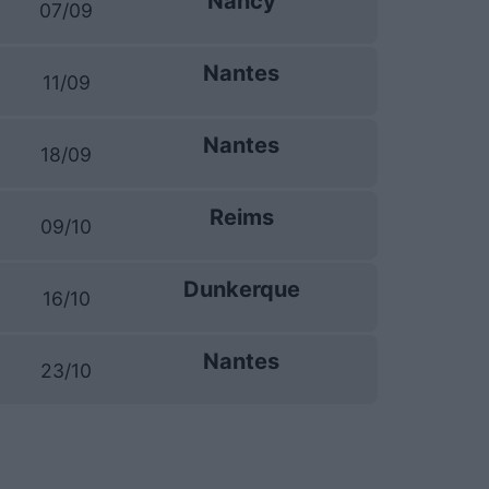
Nancy
07/09
Nantes
11/09
Nantes
18/09
Reims
09/10
Dunkerque
16/10
Nantes
23/10