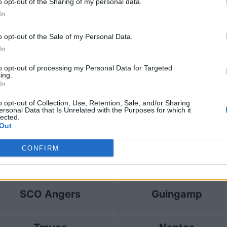
o opt-out of the Sharing of my personal data.
In
CO Angers
2-0
o opt-out of the Sale of my Personal Data.
In
SCO Angers
Prossim
to opt-out of processing my Personal Data for Targeted
ing.
In
Lille
Nantes
o opt-out of Collection, Use, Retention, Sale, and/or Sharing
ersonal Data that Is Unrelated with the Purposes for which it
lected.
SCO Angers
Laval
Out
CONFIRM
Rennes
Nantes
SCO Angers
Guingamp