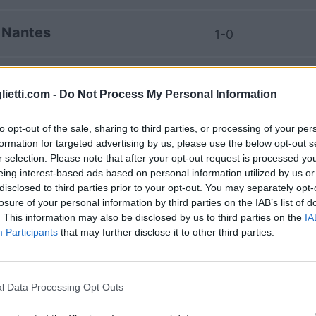
Nantes
1-0
CO Angers
1-1
lietti.com -
Do Not Process My Personal Information
CO Angers
0-0
to opt-out of the sale, sharing to third parties, or processing of your per
formation for targeted advertising by us, please use the below opt-out s
r selection. Please note that after your opt-out request is processed y
Nantes
1-1
eing interest-based ads based on personal information utilized by us or
disclosed to third parties prior to your opt-out. You may separately opt-
losure of your personal information by third parties on the IAB’s list of
CO Angers
. This information may also be disclosed by us to third parties on the
IA
1-4
Participants
that may further disclose it to other third parties.
CO Angers
1-3
l Data Processing Opt Outs
Nantes
1-1