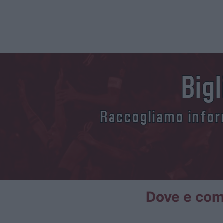
Big
Raccogliamo inform
Dove e come