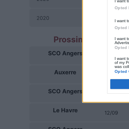
I want t
Opted 
S
2020
I want t
Opted 
Prossime partite 
I want 
Advertis
Opted 
SCO Angers
23/08
I want t
of my P
was col
Auxerre
Opted 
29/08
SCO Angers
05/09
Le Havre
12/09