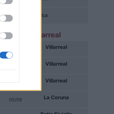
Maiorca
 partite Villarreal
Villarreal
16/08
Villarreal
23/08
Villarreal
28/08
La Coruna
05/09