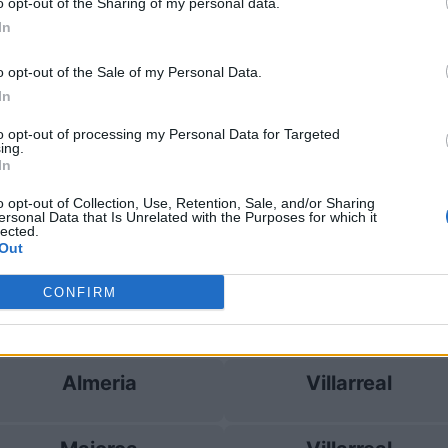
o opt-out of the Sharing of my personal data.
In
Villarreal
1-0
o opt-out of the Sale of my Personal Data.
In
 Maiorca
Prossime
to opt-out of processing my Personal Data for Targeted
ing.
In
Real Valladolid
Racing Santander
o opt-out of Collection, Use, Retention, Sale, and/or Sharing
ersonal Data that Is Unrelated with the Purposes for which it
lected.
Maiorca
Atletico Madrid
Out
CONFIRM
Sabadell
Alaves
Almeria
Villarreal