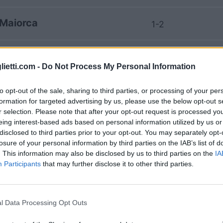
Maiorca
1-2
Villarreal
1-1
lietti.com -
Do Not Process My Personal Information
Maiorca
0-1
to opt-out of the sale, sharing to third parties, or processing of your per
formation for targeted advertising by us, please use the below opt-out s
r selection. Please note that after your opt-out request is processed y
Maiorca
4-2
eing interest-based ads based on personal information utilized by us or
disclosed to third parties prior to your opt-out. You may separately opt-
losure of your personal information by third parties on the IAB’s list of
Villarreal
. This information may also be disclosed by us to third parties on the
IA
0-2
Participants
that may further disclose it to other third parties.
Villarreal
3-0
l Data Processing Opt Outs
Maiorca
0-0