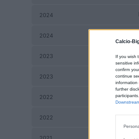
2024
2024
Calcio-Big
2023
If you wish 
sensitive in
confirm you
2023
continue se
information 
further disc
participants
2022
Downstream 
2022
Persona
2021