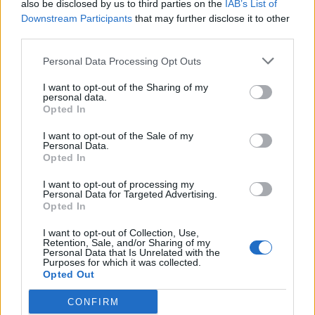
also be disclosed by us to third parties on the
IAB’s List of
Downstream Participants
that may further disclose it to other
Domenica 10 gennaio 2027
third parties.
LA LIGA
Personal Data Processing Opt Outs
Athletic
Villarreal
15h00
Bilbao
I want to opt-out of the Sharing of my
personal data.
Opted In
Domenica 17 gennaio 2027
I want to opt-out of the Sale of my
Personal Data.
Opted In
LA LIGA
Villarreal
Alaves
I want to opt-out of processing my
15h00
Personal Data for Targeted Advertising.
Opted In
I want to opt-out of Collection, Use,
Domenica 24 gennaio 2027
Retention, Sale, and/or Sharing of my
Personal Data that Is Unrelated with the
Purposes for which it was collected.
LA LIGA
Opted Out
Espanyol
Villarreal
15h00
CONFIRM