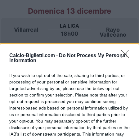
Domenica 13 dicembre
LA LIGA
Villarreal
Rayo
18h00
Vallecano
Calcio-Biglietti.com -
Do Not Process My Personal
Domenica 20 dicembre
Information
LA LIGA
If you wish to opt-out of the sale, sharing to third parties, or
Osasuna
Villarreal
18h00
processing of your personal or sensitive information for
targeted advertising by us, please use the below opt-out
section to confirm your selection. Please note that after your
opt-out request is processed you may continue seeing
Domenica 03 gennaio 2027
interest-based ads based on personal information utilized by
us or personal information disclosed to third parties prior to
LA LIGA
your opt-out. You may separately opt-out of the further
Villarreal
FC Sevilla
15h00
disclosure of your personal information by third parties on the
IAB’s list of downstream participants. This information may