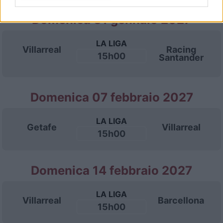
Domenica 31 gennaio 2027
LA LIGA
Villarreal
Racing
15h00
Santander
Domenica 07 febbraio 2027
LA LIGA
Getafe
Villarreal
15h00
Domenica 14 febbraio 2027
LA LIGA
Villarreal
Barcellona
15h00