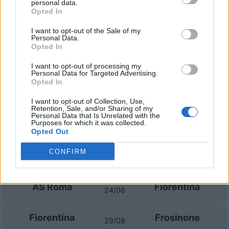
personal data.
Opted In
FSV Mainz 05
SV Werder
24/10
I want to opt-out of the Sale of my
Bremen
Personal Data.
Opted In
SV Elversberg
FSV Mainz 05
31/10
I want to opt-out of processing my
Personal Data for Targeted Advertising.
Opted In
FSV Mainz 05
Bayern
07/11
München
I want to opt-out of Collection, Use,
Retention, Sale, and/or Sharing of my
Personal Data that Is Unrelated with the
Purposes for which it was collected.
Augsburg
FSV Mainz 05
21/11
Opted Out
CONFIRM
Prossime partite Fiorentina
AS Roma
Fiorentina
24/08
Fiorentina
Frosinone
29/08