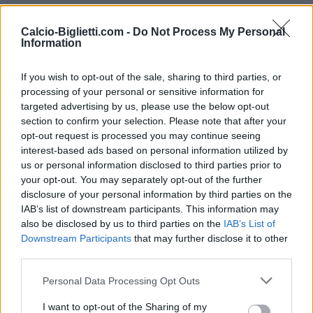
Partite FSV Mainz 05 Fiorentina
Calcio-Biglietti.com -
Do Not Process My Personal
Information
Prossime partite FSV Mainz 05
If you wish to opt-out of the sale, sharing to third parties, or
FSV Mainz 05
Paderborn
29/08
processing of your personal or sensitive information for
targeted advertising by us, please use the below opt-out
section to confirm your selection. Please note that after your
Amburgo
FSV Mainz 05
06/09
opt-out request is processed you may continue seeing
interest-based ads based on personal information utilized by
us or personal information disclosed to third parties prior to
FSV Mainz 05
Eintracht
12/09
Francoforte
your opt-out. You may separately opt-out of the further
disclosure of your personal information by third parties on the
IAB’s list of downstream participants. This information may
Borussia
FSV Mainz 05
19/09
also be disclosed by us to third parties on the
IAB’s List of
Monchengladbach
Downstream Participants
that may further disclose it to other
third parties.
FSV Mainz 05
Bayer
10/10
Leverkusen
Personal Data Processing Opt Outs
Schalke 04
FSV Mainz 05
I want to opt-out of the Sharing of my
17/10