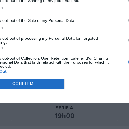
Domenica 22 novembre
o opt-out of the Sharing of my personal data.
In
SERIE A
o opt-out of the Sale of my Personal Data.
20h45
In
to opt-out of processing my Personal Data for Targeted
ing.
Domenica 29 novembre
In
o opt-out of Collection, Use, Retention, Sale, and/or Sharing
SERIE A
ersonal Data that Is Unrelated with the Purposes for which it
lected.
18h00
Out
CONFIRM
Domenica 06 dicembre
SERIE A
19h00