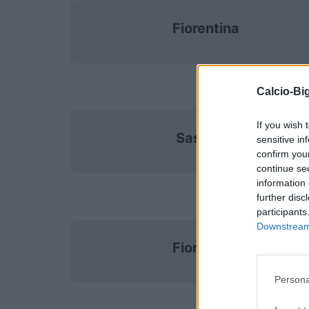
Fiorentina
Calcio-Big
If you wish 
Sassuolo
sensitive in
confirm you
continue se
information 
further disc
participants
Downstream 
Fiorentina
Persona