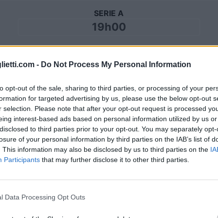
SERIE A
19h00
Domenica 01 novembre
lietti.com -
Do Not Process My Personal Information
to opt-out of the sale, sharing to third parties, or processing of your per
SERIE A
formation for targeted advertising by us, please use the below opt-out s
18h00
r selection. Please note that after your opt-out request is processed y
eing interest-based ads based on personal information utilized by us or
disclosed to third parties prior to your opt-out. You may separately opt-
losure of your personal information by third parties on the IAB’s list of
Domenica 08 novembre
. This information may also be disclosed by us to third parties on the
IA
Participants
that may further disclose it to other third parties.
SERIE A
19h00
l Data Processing Opt Outs