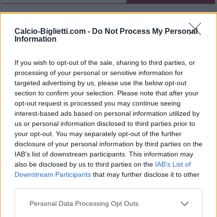
Nessun biglietto a
FOOTBALLTICKETPAD
Calcio-Biglietti.com -
Do Not Process My Personal
Biglietti
VIAGOGO
Information
COMPRARE
BIGLIETTI
If you wish to opt-out of the sale, sharing to third parties, or
Biglietti
COMPRARE
processing of your personal or sensitive information for
FOOTBALLTICKETNET
BIGLIETTI
targeted advertising by us, please use the below opt-out
section to confirm your selection. Please note that after your
Nessun biglietto a
opt-out request is processed you may continue seeing
P1TRAVEL
interest-based ads based on personal information utilized by
Nessun biglietto a
us or personal information disclosed to third parties prior to
CDISCOUNT
your opt-out. You may separately opt-out of the further
Nessun biglietto a
disclosure of your personal information by third parties on the
TICKETMASTER
IAB’s list of downstream participants. This information may
also be disclosed by us to third parties on the
IAB’s List of
Nessun biglietto a
FNAC
Downstream Participants
that may further disclose it to other
third parties.
Nessun biglietto a
CARREFOUR
Personal Data Processing Opt Outs