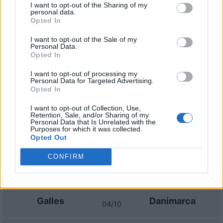
Partite Galles Portogallo
I want to opt-out of the Sharing of my
personal data.
Opted In
Portogallo
Galles
2026
-
I want to opt-out of the Sale of my
Personal Data.
Portogallo
Galles
Opted In
2016
2-0
I want to opt-out of processing my
Personal Data for Targeted Advertising.
Prossime partite Galles
Opted In
I want to opt-out of Collection, Use,
Portogallo
Galles
24/09
Retention, Sale, and/or Sharing of my
Personal Data that Is Unrelated with the
Purposes for which it was collected.
Opted Out
Danimarca
Galles
27/09
CONFIRM
Galles
Norvegia
01/10
Galles
Danimarca
04/10