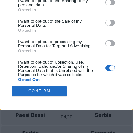
I want to opt-out of the Sharing of my
personal data.
Grecia
Serbia
Opted In
2023
0-2
I want to opt-out of the Sale of my
Personal Data.
Serbia
Grecia
2023
4-0
Opted In
I want to opt-out of processing my
Personal Data for Targeted Advertising.
Prossime partite Serbia
Opted In
Serbia
Grecia
I want to opt-out of Collection, Use,
24/09
Retention, Sale, and/or Sharing of my
Personal Data that Is Unrelated with the
Purposes for which it was collected.
Serbia
Paesi Bassi
Opted Out
27/09
CONFIRM
Germania
Serbia
01/10
Paesi Bassi
Serbia
04/10
Serbia
Germania