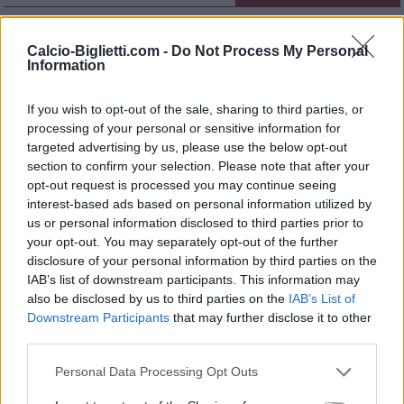
Nessun biglietto a
FOOTBALLTICKETPAD
Calcio-Biglietti.com -
Do Not Process My Personal
Information
Biglietti
VIAGOGO
COMPRARE
BIGLIETTI
If you wish to opt-out of the sale, sharing to third parties, or
Nessun biglietto a
processing of your personal or sensitive information for
FOOTBALLTICKETNET
targeted advertising by us, please use the below opt-out
section to confirm your selection. Please note that after your
Nessun biglietto a
P1TRAVEL
opt-out request is processed you may continue seeing
interest-based ads based on personal information utilized by
Nessun biglietto a
us or personal information disclosed to third parties prior to
CDISCOUNT
your opt-out. You may separately opt-out of the further
Nessun biglietto a
disclosure of your personal information by third parties on the
TICKETMASTER
IAB’s list of downstream participants. This information may
Nessun biglietto a
also be disclosed by us to third parties on the
IAB’s List of
FNAC
Downstream Participants
that may further disclose it to other
third parties.
Nessun biglietto a
CARREFOUR
Personal Data Processing Opt Outs
Partite Serbia Grecia