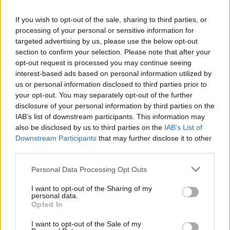
Nessun biglietto a
If you wish to opt-out of the sale, sharing to third parties, or
FOOTBALLTICKETPAD
processing of your personal or sensitive information for
Biglietti
VIAGOGO
targeted advertising by us, please use the below opt-out
COMPRARE
BIGLIETTI
section to confirm your selection. Please note that after your
opt-out request is processed you may continue seeing
Nessun biglietto a
interest-based ads based on personal information utilized by
FOOTBALLTICKETNET
us or personal information disclosed to third parties prior to
your opt-out. You may separately opt-out of the further
Nessun biglietto a
P1TRAVEL
disclosure of your personal information by third parties on the
IAB’s list of downstream participants. This information may
Nessun biglietto a
also be disclosed by us to third parties on the
CDISCOUNT
IAB’s List of
Downstream Participants
that may further disclose it to other
Nessun biglietto a
third parties.
TICKETMASTER
Nessun biglietto a
Personal Data Processing Opt Outs
FNAC
I want to opt-out of the Sharing of my
Nessun biglietto a
personal data.
CARREFOUR
Opted In
I want to opt-out of the Sale of my
Prossime partite Irlanda