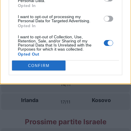
Personal Data.
Opted In
Kosovo
Irlanda
24/09
I want to opt-out of processing my
Personal Data for Targeted Advertising.
Opted In
Israele
Irlanda
27/09
I want to opt-out of Collection, Use,
Retention, Sale, and/or Sharing of my
Personal Data that Is Unrelated with the
Irlanda
Austria
Purposes for which it was collected.
01/10
Opted Out
Irlanda
Israele
CONFIRM
04/10
Austria
Irlanda
14/11
Irlanda
Kosovo
17/11
Prossime partite Israele