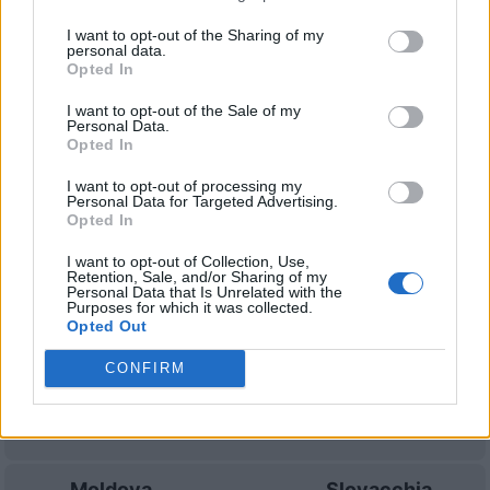
Kazakistan
Moldova
I want to opt-out of the Sharing of my
2026
-
personal data.
Opted In
Kazakistan
Moldova
2022
0-1
I want to opt-out of the Sale of my
Personal Data.
Opted In
Moldova
Kazakistan
2022
1-2
I want to opt-out of processing my
Personal Data for Targeted Advertising.
Opted In
Prossime partite Moldova
I want to opt-out of Collection, Use,
Retention, Sale, and/or Sharing of my
Slovacchia
Moldova
Personal Data that Is Unrelated with the
26/09
Purposes for which it was collected.
Opted Out
Moldova
Färöer Inseln
29/09
CONFIRM
Kazakistan
Moldova
02/10
Moldova
Slovacchia