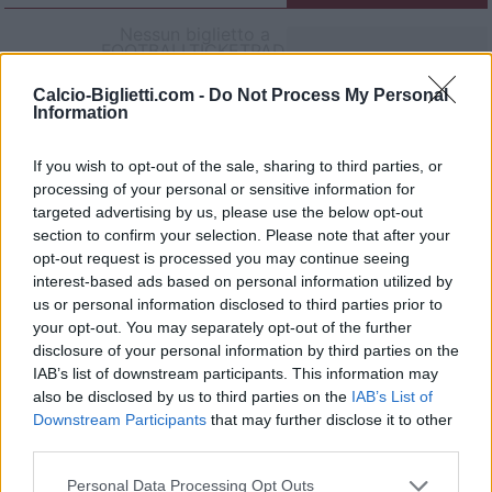
Nessun biglietto a
FOOTBALLTICKETPAD
Biglietti
VIAGOGO
COMPRARE
Calcio-Biglietti.com -
Do Not Process My Personal
BIGLIETTI
Information
Nessun biglietto a
If you wish to opt-out of the sale, sharing to third parties, or
FOOTBALLTICKETNET
processing of your personal or sensitive information for
Nessun biglietto a
targeted advertising by us, please use the below opt-out
P1TRAVEL
section to confirm your selection. Please note that after your
Nessun biglietto a
opt-out request is processed you may continue seeing
CDISCOUNT
interest-based ads based on personal information utilized by
us or personal information disclosed to third parties prior to
Nessun biglietto a
TICKETMASTER
your opt-out. You may separately opt-out of the further
disclosure of your personal information by third parties on the
Nessun biglietto a
IAB’s list of downstream participants. This information may
FNAC
also be disclosed by us to third parties on the
IAB’s List of
Nessun biglietto a
Downstream Participants
that may further disclose it to other
CARREFOUR
third parties.
Partite Moldova Kazakistan
Personal Data Processing Opt Outs