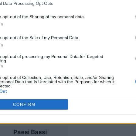
l Data Processing Opt Outs
aesi Bassi
Prossim
o opt-out of the Sharing of my personal data.
In
Germania
Svezia
o opt-out of the Sale of my Personal Data.
In
Paesi Bassi
Svezia
to opt-out of processing my Personal Data for Targeted
ing.
In
Paesi Bassi
Romania
o opt-out of Collection, Use, Retention, Sale, and/or Sharing
ersonal Data that Is Unrelated with the Purposes for which it
lected.
Serbia
Svezia
Out
CONFIRM
Grecia
Polonia
Paesi Bassi