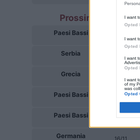
Persona
Prossime partite P
I want t
Opted 
Paesi Bassi
24/09
I want t
Opted 
Serbia
27/09
I want 
Advertis
Opted 
Grecia
01/10
I want t
of my P
was col
Paesi Bassi
Opted 
04/10
Paesi Bassi
13/11
Germania
16/11