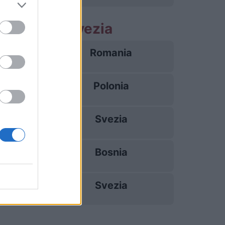
e partite Svezia
Romania
25/09
Polonia
28/09
Svezia
05/10
Bosnia
14/11
Svezia
17/11