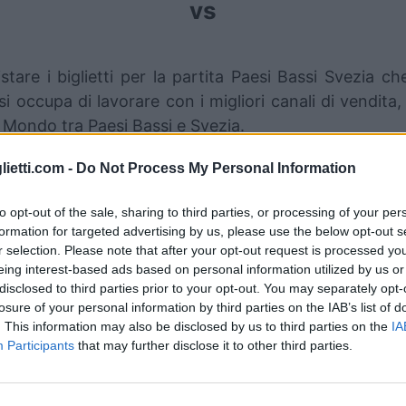
vs
tare i biglietti per la partita Paesi Bassi Svezia 
i occupa di lavorare con i migliori canali di vendita,
 Mondo tra Paesi Bassi e Svezia.
lietti.com -
Do Not Process My Personal Information
anali di vendita dei biglietti Paesi
to opt-out of the sale, sharing to third parties, or processing of your per
formation for targeted advertising by us, please use the below opt-out s
nformazioni sui biglietti sono disattivate per questa pa
r selection. Please note that after your opt-out request is processed y
eing interest-based ads based on personal information utilized by us or
Partite Paesi Bassi Svezia
disclosed to third parties prior to your opt-out. You may separately opt-
losure of your personal information by third parties on the IAB’s list of
aesi Bassi
. This information may also be disclosed by us to third parties on the
IA
0-0
Participants
that may further disclose it to other third parties.
Svezia
0-0