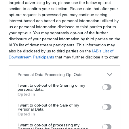
targeted advertising by us, please use the below opt-out
Venezia
Napoli
2025
0-0
section to confirm your selection. Please note that after your
opt-out request is processed you may continue seeing
interest-based ads based on personal information utilized by
Napoli
Venezia
2024
1-0
us or personal information disclosed to third parties prior to
your opt-out. You may separately opt-out of the further
disclosure of your personal information by third parties on the
Venezia
Napoli
2022
0-2
IAB’s list of downstream participants. This information may
also be disclosed by us to third parties on the
IAB’s List of
Downstream Participants
that may further disclose it to other
Napoli
Venezia
2021
2-0
third parties.
Personal Data Processing Opt Outs
Prossime partite Venezia
I want to opt-out of the Sharing of my
personal data.
Venezia
Lecce
23/08
Opted In
I want to opt-out of the Sale of my
AC Milan
Venezia
Personal Data.
28/08
Opted In
Frosinone
I want to opt-out of processing my
Venezia
06/09