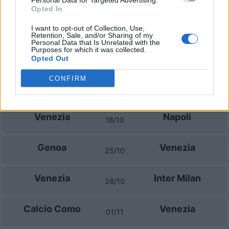
Personal Data for Targeted Advertising.
Opted In
Venezia
Fiorentina
11/09
I want to opt-out of Collection, Use,
Retention, Sale, and/or Sharing of my
Personal Data that Is Unrelated with the
Purposes for which it was collected.
Venezia
SS Lazio
Opted Out
19/09
CONFIRM
Atalanta
Venezia
11/10
Venezia
Napoli
18/10
Genoa
Venezia
25/10
Venezia
Inter Milan
28/10
Calcio Como
Venezia
01/11