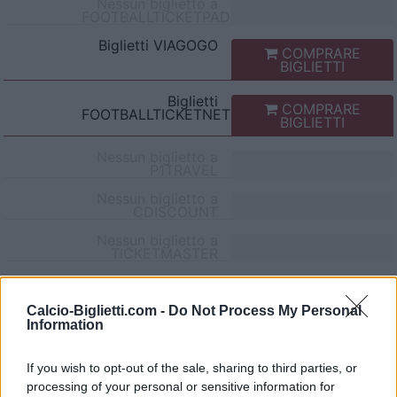
Nessun biglietto a
FOOTBALLTICKETPAD
Biglietti
VIAGOGO
COMPRARE
BIGLIETTI
Biglietti
COMPRARE
FOOTBALLTICKETNET
BIGLIETTI
Nessun biglietto a
P1TRAVEL
Nessun biglietto a
CDISCOUNT
Nessun biglietto a
TICKETMASTER
Nessun biglietto a
FNAC
Calcio-Biglietti.com -
Do Not Process My Personal
Nessun biglietto a
Information
CARREFOUR
If you wish to opt-out of the sale, sharing to third parties, or
Partite Venezia Napoli
processing of your personal or sensitive information for