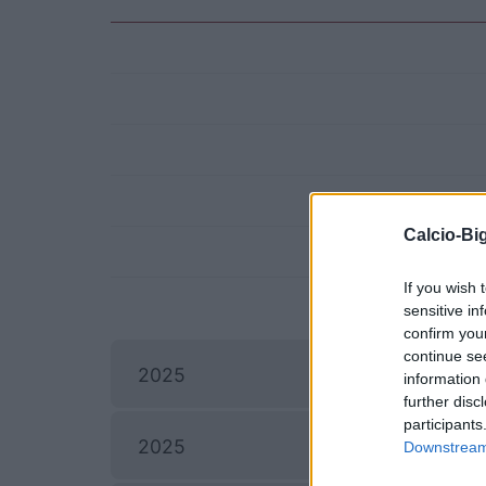
Calcio-Big
If you wish 
sensitive in
confirm you
continue se
I
2025
information 
further disc
participants
2025
Downstream 