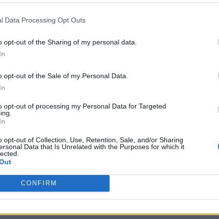
nter Milan
1-0
l Data Processing Opt Outs
o opt-out of the Sharing of my personal data.
nter Milan
2-1
In
o opt-out of the Sale of my Personal Data.
Venezia
0-2
In
to opt-out of processing my Personal Data for Targeted
nter Milan
-
ing.
In
o opt-out of Collection, Use, Retention, Sale, and/or Sharing
 Venezia
Prossime 
ersonal Data that Is Unrelated with the Purposes for which it
lected.
Out
Lecce
Inter Milan
CONFIRM
Venezia
Cagliari