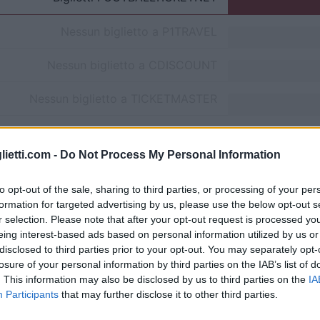
Nessun biglietto a
P1TRAVEL
Nessun biglietto a
CDISCOUNT
Nessun biglietto a
TICKETMASTER
Nessun biglietto a
FNAC
lietti.com -
Do Not Process My Personal Information
Nessun biglietto a
CARREFOUR
to opt-out of the sale, sharing to third parties, or processing of your per
formation for targeted advertising by us, please use the below opt-out s
Partite Venezia Inter Milan
r selection. Please note that after your opt-out request is processed y
eing interest-based ads based on personal information utilized by us or
nter Milan
5-1
disclosed to third parties prior to your opt-out. You may separately opt-
losure of your personal information by third parties on the IAB’s list of
. This information may also be disclosed by us to third parties on the
IA
Venezia
0-1
Participants
that may further disclose it to other third parties.