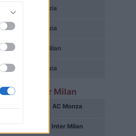
Venezia
Venezia
Inter Milan
Venezia
partite Inter Milan
AC Monza
22/08
Inter Milan
30/08