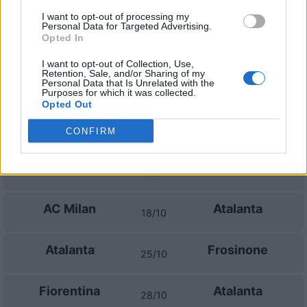
Atalanta
Bologna
31/08
I want to opt-out of processing my
Personal Data for Targeted Advertising.
Opted In
AS Roma
Atalanta
05/09
I want to opt-out of Collection, Use,
Retention, Sale, and/or Sharing of my
Personal Data that Is Unrelated with the
Atalanta
Cagliari
12/09
Purposes for which it was collected.
Opted Out
Juventus
Atalanta
20/09
CONFIRM
Atalanta
Venezia
11/10
AC Milan
Atalanta
18/10
Atalanta
Frosinone
25/10
Fiorentina
Atalanta
28/10