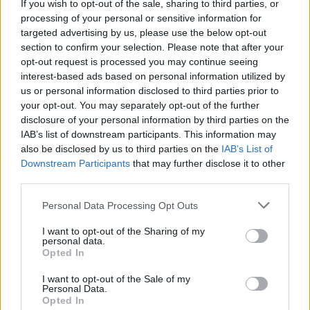
If you wish to opt-out of the sale, sharing to third parties, or
processing of your personal or sensitive information for
Atalanta
Venezia
2025
0-0
targeted advertising by us, please use the below opt-out
section to confirm your selection. Please note that after your
opt-out request is processed you may continue seeing
Venezia
Atalanta
2024
0-2
interest-based ads based on personal information utilized by
us or personal information disclosed to third parties prior to
your opt-out. You may separately opt-out of the further
Venezia
Atalanta
2022
1-3
disclosure of your personal information by third parties on the
IAB’s list of downstream participants. This information may
also be disclosed by us to third parties on the
IAB’s List of
Atalanta
Venezia
2022
2-0
Downstream Participants
that may further disclose it to other
third parties.
Atalanta
Venezia
2021
4-0
Personal Data Processing Opt Outs
I want to opt-out of the Sharing of my
Prossime partite Atalanta
personal data.
Opted In
Atalanta
Sassuolo
23/08
I want to opt-out of the Sale of my
Personal Data.
Opted In