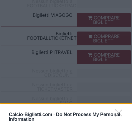
Nessun biglietto a
FOOTBALLTICKETPAD
Biglietti
VIAGOGO
COMPRARE
BIGLIETTI
Biglietti
COMPRARE
FOOTBALLTICKETNET
BIGLIETTI
Biglietti
P1TRAVEL
COMPRARE
BIGLIETTI
Nessun biglietto a
CDISCOUNT
Nessun biglietto a
TICKETMASTER
Nessun biglietto a
FNAC
Nessun biglietto a
Calcio-Biglietti.com -
Do Not Process My Personal
CARREFOUR
Information
Partite Atalanta Venezia