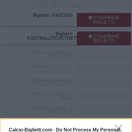
Nessun biglietto a
FOOTBALLTICKETPAD
Biglietti
VIAGOGO
COMPRARE
BIGLIETTI
Biglietti
COMPRARE
FOOTBALLTICKETNET
BIGLIETTI
Nessun biglietto a
P1TRAVEL
Nessun biglietto a
CDISCOUNT
Nessun biglietto a
TICKETMASTER
Nessun biglietto a
FNAC
Nessun biglietto a
CARREFOUR
Partite Frosinone Torino
Calcio-Biglietti.com -
Do Not Process My Personal