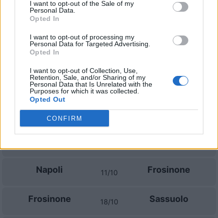
Prossime partite Frosinone
I want to opt-out of the Sale of my
Personal Data.
Opted In
Frosinone
Juventus
23/08
I want to opt-out of processing my
Personal Data for Targeted Advertising.
Fiorentina
Frosinone
Opted In
29/08
I want to opt-out of Collection, Use,
Retention, Sale, and/or Sharing of my
Frosinone
Venezia
Personal Data that Is Unrelated with the
06/09
Purposes for which it was collected.
Opted Out
Genoa
Frosinone
12/09
CONFIRM
Frosinone
Calcio Como
20/09
Napoli
Frosinone
11/10
Frosinone
Sassuolo
18/10