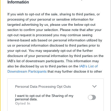
Information
Torino
Frosinone
2024
0-0
If you wish to opt-out of the sale, sharing to third parties, or
processing of your personal or sensitive information for
Frosinone
Torino
2023
0-0
targeted advertising by us, please use the below opt-out
section to confirm your selection. Please note that after your
Torino
Frosinone
opt-out request is processed you may continue seeing
2023
1-2
interest-based ads based on personal information utilized by
us or personal information disclosed to third parties prior to
Frosinone
Torino
2019
1-2
your opt-out. You may separately opt-out of the further
disclosure of your personal information by third parties on the
IAB’s list of downstream participants. This information may
Torino
Frosinone
2018
3-2
also be disclosed by us to third parties on the
IAB’s List of
Downstream Participants
that may further disclose it to other
third parties.
Torino
Frosinone
2016
4-2
Personal Data Processing Opt Outs
Frosinone
Torino
2015
1-2
I want to opt-out of the Sharing of my
personal data.
Opted In