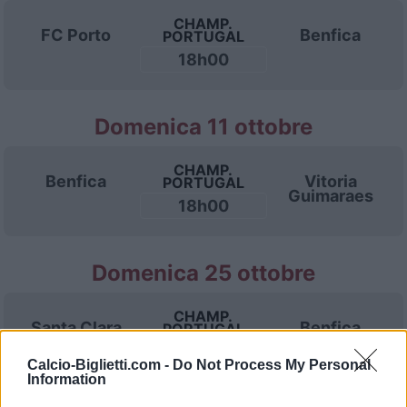
CHAMP.
FC Porto
Benfica
PORTUGAL
18h00
Domenica 11 ottobre
CHAMP.
Benfica
Vitoria
PORTUGAL
Guimaraes
18h00
Domenica 25 ottobre
CHAMP.
Santa Clara
Benfica
PORTUGAL
18h00
Calcio-Biglietti.com -
Do Not Process My Personal
Information