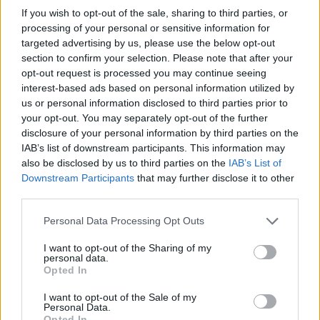
Domenica 01 novembre
If you wish to opt-out of the sale, sharing to third parties, or
processing of your personal or sensitive information for
CHAMP.
targeted advertising by us, please use the below opt-out
Benfica
FC Alverca
PORTUGAL
section to confirm your selection. Please note that after your
19h00
opt-out request is processed you may continue seeing
interest-based ads based on personal information utilized by
us or personal information disclosed to third parties prior to
your opt-out. You may separately opt-out of the further
Domenica 08 novembre
disclosure of your personal information by third parties on the
IAB’s list of downstream participants. This information may
CHAMP.
also be disclosed by us to third parties on the
IAB’s List of
Estrela da
Benfica
PORTUGAL
Amadora
Downstream Participants
that may further disclose it to other
19h00
third parties.
Personal Data Processing Opt Outs
Domenica 29 novembre
I want to opt-out of the Sharing of my
personal data.
Opted In
CHAMP.
Benfica
Famalicao
PORTUGAL
I want to opt-out of the Sale of my
19h00
Personal Data.
Opted In