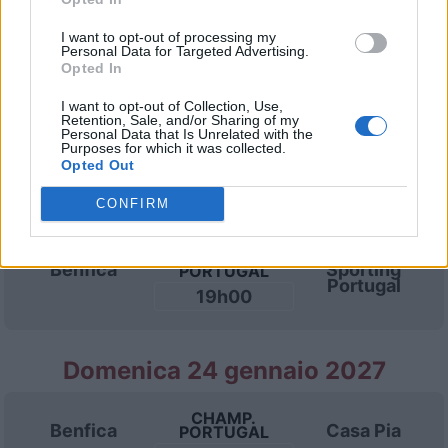
I want to opt-out of processing my
Domenica 13 dicembre
Personal Data for Targeted Advertising.
Opted In
CHAMP.
I want to opt-out of Collection, Use,
Benfica
Sporting
PORTUGAL
Retention, Sale, and/or Sharing of my
Braga
19h00
Personal Data that Is Unrelated with the
Purposes for which it was collected.
Opted Out
Domenica 27 dicembre
CONFIRM
CHAMP.
Benfica
Sporting
PORTUGAL
Portugal
19h00
Domenica 24 gennaio 2027
CHAMP.
Benfica
Casa Pia
PORTUGAL