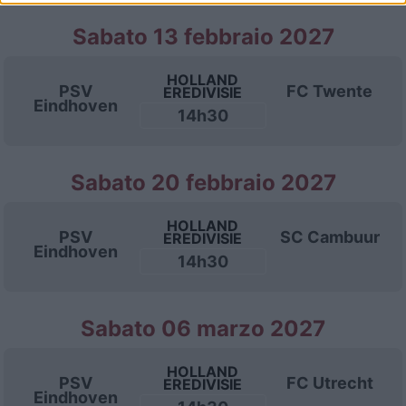
Sabato 13 febbraio 2027
HOLLAND
PSV
FC Twente
EREDIVISIE
Eindhoven
14h30
Sabato 20 febbraio 2027
HOLLAND
PSV
SC Cambuur
EREDIVISIE
Eindhoven
14h30
Sabato 06 marzo 2027
HOLLAND
PSV
FC Utrecht
EREDIVISIE
Eindhoven