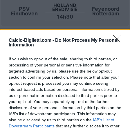
HOLLAND
PSV
Feyenoord
EREDIVISIE
Eindhoven
Rotterdam
14h30
Sabato 31 ottobre
Calcio-Biglietti.com -
Do Not Process My Personal
Information
HOLLAND
PSV
Willem II
EREDIVISIE
If you wish to opt-out of the sale, sharing to third parties, or
Eindhoven
19h45
processing of your personal or sensitive information for
targeted advertising by us, please use the below opt-out
section to confirm your selection. Please note that after your
Sabato 28 novembre
opt-out request is processed you may continue seeing
interest-based ads based on personal information utilized by
us or personal information disclosed to third parties prior to
HOLLAND
your opt-out. You may separately opt-out of the further
PSV
Go Ahead
EREDIVISIE
Eindhoven
Eagles
disclosure of your personal information by third parties on the
14h30
IAB’s list of downstream participants. This information may
also be disclosed by us to third parties on the
IAB’s List of
Downstream Participants
that may further disclose it to other