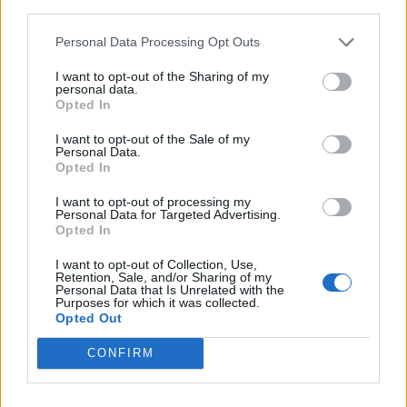
Sabato 19 dicembre
third parties.
Personal Data Processing Opt Outs
HOLLAND
PSV
PEC Zwolle
EREDIVISIE
Eindhoven
I want to opt-out of the Sharing of my
02h00
personal data.
Opted In
I want to opt-out of the Sale of my
Domenica 10 gennaio 2027
Personal Data.
Opted In
HOLLAND
I want to opt-out of processing my
Feyenoord
PSV
EREDIVISIE
Personal Data for Targeted Advertising.
Rotterdam
Eindhoven
14h30
Opted In
I want to opt-out of Collection, Use,
Retention, Sale, and/or Sharing of my
Personal Data that Is Unrelated with the
Sabato 23 gennaio 2027
Purposes for which it was collected.
Opted Out
HOLLAND
PSV
ADO Den
EREDIVISIE
CONFIRM
Eindhoven
Haag
14h30