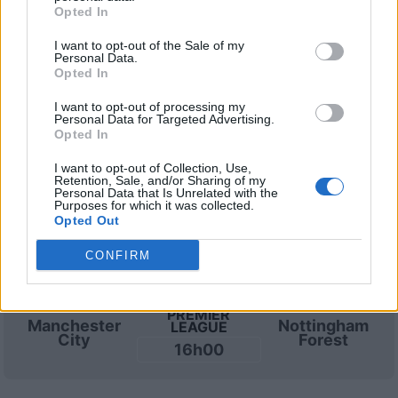
Opted In
PREMIER
Manchester
Tottenham
LEAGUE
I want to opt-out of the Sale of my
City
Personal Data.
16h00
Opted In
I want to opt-out of processing my
Personal Data for Targeted Advertising.
Mercoledì 06 gennaio 2027
Opted In
I want to opt-out of Collection, Use,
PREMIER
Leeds
Retention, Sale, and/or Sharing of my
Manchester
LEAGUE
Personal Data that Is Unrelated with the
United
City
21h00
Purposes for which it was collected.
Opted Out
CONFIRM
Sabato 16 gennaio 2027
PREMIER
Manchester
Nottingham
LEAGUE
City
Forest
16h00