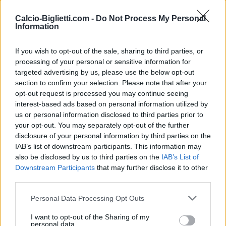
Manchester
Hull City
LEAGUE
City
16h00
Calcio-Biglietti.com -
Do Not Process My Personal
Information
If you wish to opt-out of the sale, sharing to third parties, or
Sabato 26 dicembre
processing of your personal or sensitive information for
targeted advertising by us, please use the below opt-out
PREMIER
section to confirm your selection. Please note that after your
Newcastle
Manchester
LEAGUE
City
opt-out request is processed you may continue seeing
16h00
interest-based ads based on personal information utilized by
us or personal information disclosed to third parties prior to
your opt-out. You may separately opt-out of the further
Mercoledì 30 dicembre
disclosure of your personal information by third parties on the
IAB’s list of downstream participants. This information may
also be disclosed by us to third parties on the
IAB’s List of
PREMIER
Everton
Manchester
LEAGUE
Downstream Participants
that may further disclose it to other
City
third parties.
21h00
Personal Data Processing Opt Outs
Sabato 02 gennaio 2027
I want to opt-out of the Sharing of my
personal data.